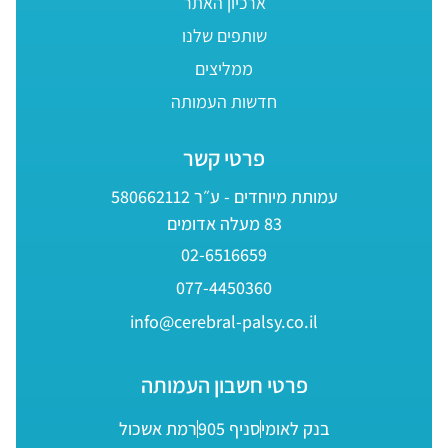
ארכיון האתר
שותפים שלנו
ממליצים
חדשות העמותה
פרטי קשר
עמותת מיוחדים - ע״ר 580662112
83 מעלה אדומים
02-6516659
077-4450360
info@cerebral-palsy.co.il
פרטי חשבון העמותה
בנק לאומי
סניף 905
רמת אשכול