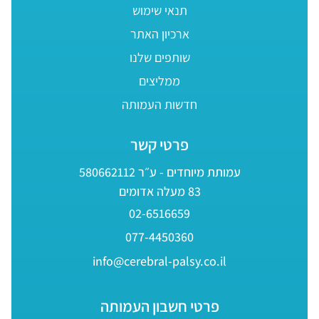
תנאי שימוש
ארכיון האתר
שותפים שלנו
ממליצים
חדשות העמותה
פרטי קשר
עמותת מיוחדים - ע״ר 580662112
83 מעלה אדומים
02-6516659
077-4450360
info@cerebral-palsy.co.il
פרטי חשבון העמותה