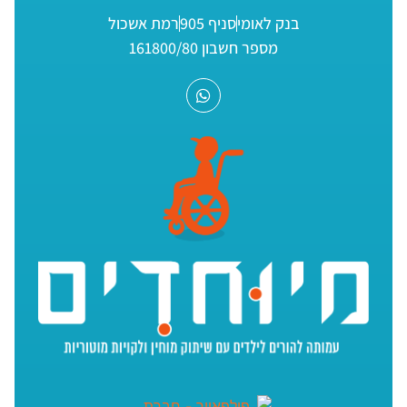
בנק לאומי
סניף 905
רמת אשכול
מספר חשבון 161800/80