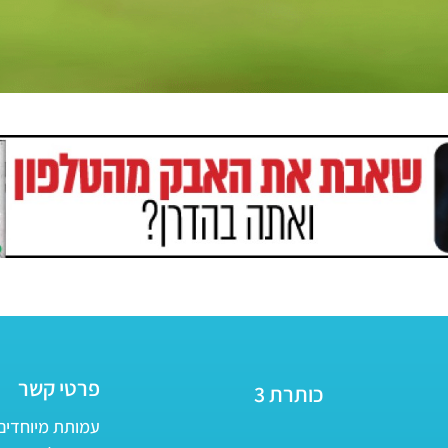
פרטי קשר
כותרת 3
עמותת מיוחדים - ע״ר 