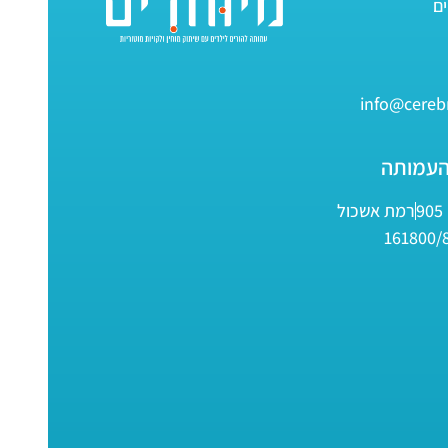
info@cerebr
העמותה
9
רמת אשכול