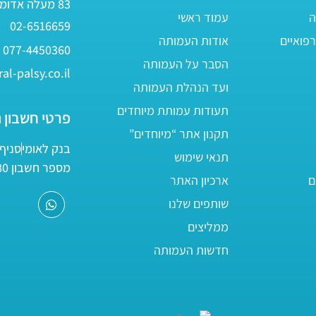
83 מעלה אדומים
ה
עמוד ראשי
02-6516659
פואיים
אודות העמותה
077-4450360
הסבר על העמותה
al-palsy.co.il
ועד הנהלת העמותה
תעודות עמותת מיוחדים
פרטי חשבון 
תקנון אתר “מיוחדים”
בנק לאומי
סניף 05
תנאי שימוש
מספר חשבון 161800/80
ם
ארכיון האתר
שותפים שלנו
ממליצים
חדשות העמותה