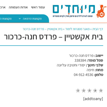
עמוד ראשי
אודות העמותה
ארכיו
מקצועות הרפואה
מקצועות ה
דף הבית
»
מאגר מסגרות לימוד
»
בית אקשטיין – פרדס חנה-כרכור
בית אקשטיין – פרדס חנה-כרכור
יישוב:
פרדס חנה-כרכור
סמל מוסד:
​338384
​שלבי חינוך:
יסודי וחטיבה עליונה
מחוז:
חיפה
טלפון:
​04-912-4536
[addtoany]