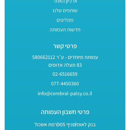
ארכיון האתר
שותפים שלנו
ממליצים
חדשות העמותה
פרטי קשר
עמותת מיוחדים - ע״ר 580662112
83 מעלה אדומים
02-6516659
077-4450360
info@cerebral-palsy.co.il
פרטי חשבון העמותה
בנק לאומי
סניף 905
רמת אשכול