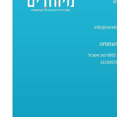
info@cerebr
העמותה
9
רמת אשכול