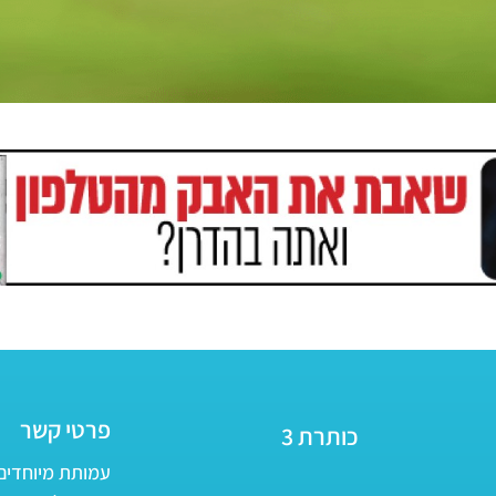
פרטי קשר
כותרת 3
עמותת מיוחדים - ע״ר 