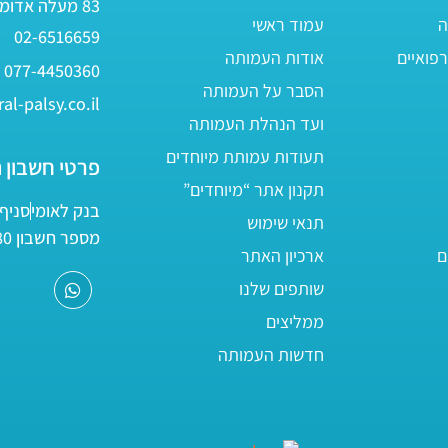
83 מעלה אדומים
ה
עמוד ראשי
02-6516659
פואיים
אודות העמותה
077-4450360
הסבר על העמותה
al-palsy.co.il
ועד הנהלת העמותה
תעודות עמותת מיוחדים
פרטי חשבון 
תקנון אתר “מיוחדים”
בנק לאומי
סניף 05
תנאי שימוש
מספר חשבון 161800/80
ם
ארכיון האתר
שותפים שלנו
ממליצים
חדשות העמותה