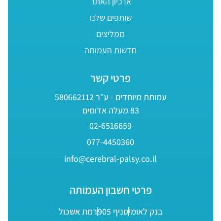
ארכיון האתר
שותפים שלנו
ממליצים
חדשות העמותה
פרטי קשר
עמותת מיוחדים - ע״ר 580662112
83 מעלה אדומים
02-6516659
077-4450360
info@cerebral-palsy.co.il
פרטי חשבון העמותה
בנק לאומי
סניף 905
רמת אשכול