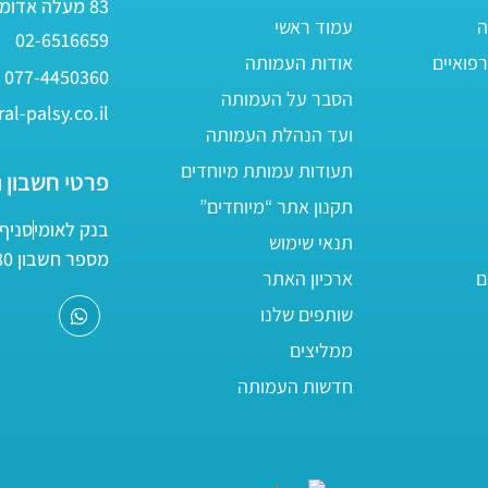
83 מעלה אדומים
ה
עמוד ראשי
02-6516659
פואיים
אודות העמותה
077-4450360
הסבר על העמותה
al-palsy.co.il
ועד הנהלת העמותה
תעודות עמותת מיוחדים
פרטי חשבון 
תקנון אתר “מיוחדים”
בנק לאומי
סניף 05
תנאי שימוש
מספר חשבון 161800/80
ם
ארכיון האתר
שותפים שלנו
ממליצים
חדשות העמותה