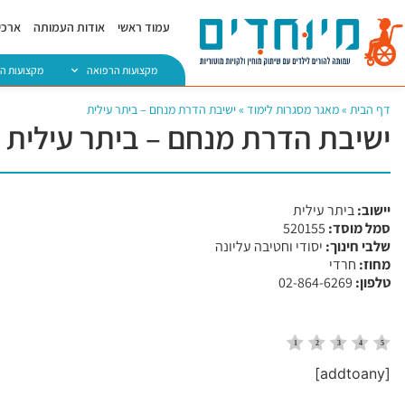
עמוד ראשי
אודות העמותה
ארכיו
מקצועות הרפואה
מקצועות ה
דף הבית
»
מאגר מסגרות לימוד
»
ישיבת הדרת מנחם – ביתר עילית
ישיבת הדרת מנחם – ביתר עילית
יישוב:
ביתר עילית
סמל מוסד:
​520155
שלבי חינוך:
יסודי וחטיבה עליונה
מחוז:
חרדי
טלפון:
02-864-6269
[addtoany]