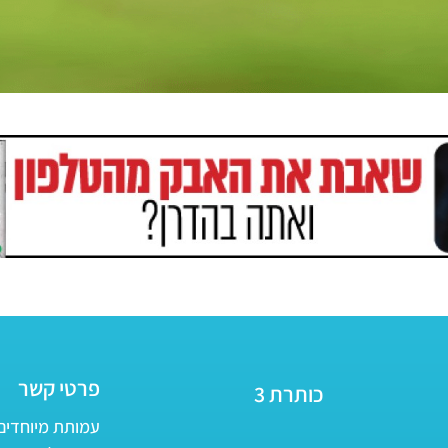
פרטי קשר
כותרת 3
עמותת מיוחדים - ע״ר 