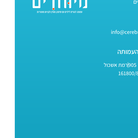
info@cerebr
העמותה
9
רמת אשכול