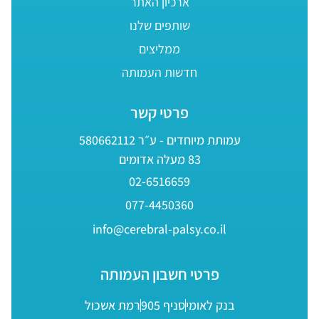
ארכיון האתר
שותפים שלנו
ממליצים
חדשות העמותה
פרטי קשר
עמותת מיוחדים - ע״ר 580662112
83 מעלה אדומים
02-6516659
077-4450360
info@cerebral-palsy.co.il
פרטי חשבון העמותה
בנק לאומי
סניף 905
רמת אשכול