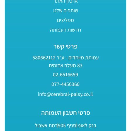
ארכיון האתר
שותפים שלנו
ממליצים
חדשות העמותה
פרטי קשר
עמותת מיוחדים - ע״ר 580662112
83 מעלה אדומים
02-6516659
077-4450360
info@cerebral-palsy.co.il
פרטי חשבון העמותה
בנק לאומי
סניף 905
רמת אשכול