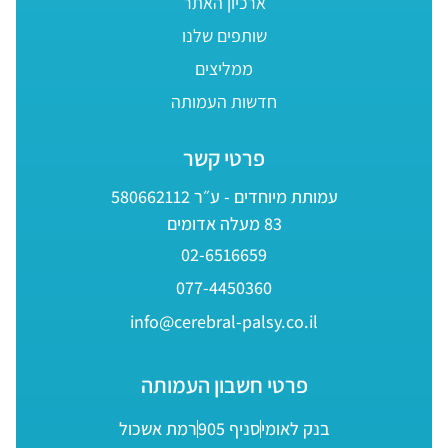
ארכיון האתר
שותפים שלנו
ממליצים
חדשות העמותה
פרטי קשר
עמותת מיוחדים - ע״ר 580662112
83 מעלה אדומים
02-6516659
077-4450360
info@cerebral-palsy.co.il
פרטי חשבון העמותה
בנק לאומי
סניף 905
רמת אשכול