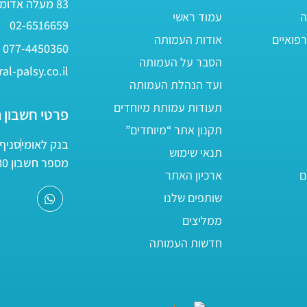
83 מעלה אדומים
ה
עמוד ראשי
02-6516659
פואיים
אודות העמותה
077-4450360
הסבר על העמותה
al-palsy.co.il
ועד הנהלת העמותה
תעודות עמותת מיוחדים
פרטי חשבון 
תקנון אתר “מיוחדים”
בנק לאומי
סניף 05
תנאי שימוש
מספר חשבון 161800/80
ם
ארכיון האתר
שותפים שלנו
ממליצים
חדשות העמותה