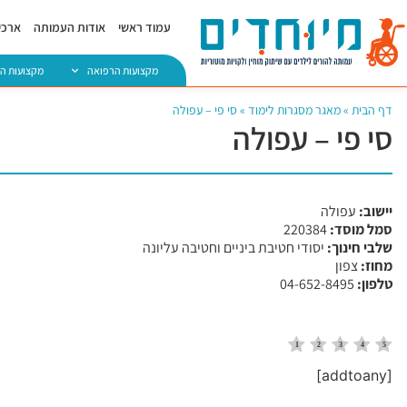
עמוד ראשי
אודות העמותה
ארכיו
מקצועות הרפואה
מקצועות ה
דף הבית
»
מאגר מסגרות לימוד
»
סי פי – עפולה
סי פי – עפולה
יישוב:
עפולה
סמל מוסד:
​220384
שלבי חינוך:
יסודי חטיבת ביניים וחטיבה עליונה
מחוז:
צפון
טלפון:
04-652-8495
[addtoany]