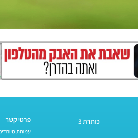
פרטי קשר
כותרת 3
עמותת מיוחדים - ע״ר 