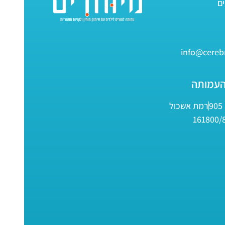
info@cerebr
העמותה
9
רמת אשכול