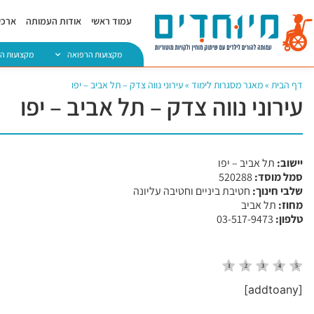
עמוד ראשי
אודות העמותה
ארכיו
מקצועות הרפואה
מקצועות ה
דף הבית
»
מאגר מסגרות לימוד
»
עירוני נווה צדק – תל אביב – יפו
עירוני נווה צדק – תל אביב – יפו
יישוב:
תל אביב – יפו
סמל מוסד:
​520288
שלבי חינוך:
חטיבת ביניים וחטיבה עליונה
מחוז:
תל אביב
טלפון:
03-517-9473
[addtoany]