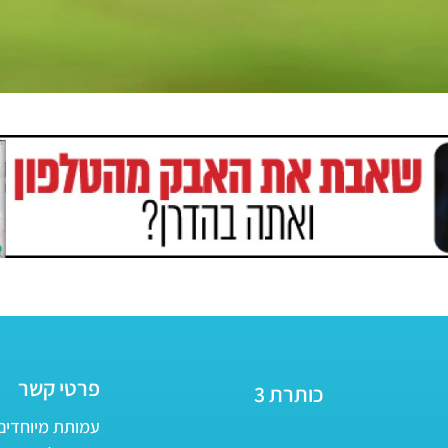
פרטי קשר
כותרת 3
עמותת מיוחדים - ע״ר 