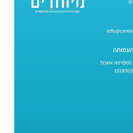
info@cerebr
העמותה
9
רמת אשכול