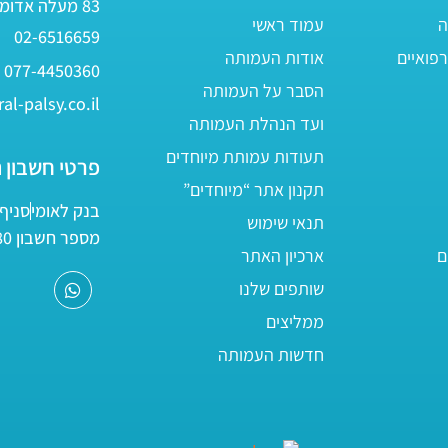
83 מעלה אדומים
ה
עמוד ראשי
02-6516659
פואיים
אודות העמותה
077-4450360
הסבר על העמותה
al-palsy.co.il
ועד הנהלת העמותה
תעודות עמותת מיוחדים
פרטי חשבון 
תקנון אתר “מיוחדים”
בנק לאומי
סניף 05
תנאי שימוש
מספר חשבון 161800/80
ם
ארכיון האתר
שותפים שלנו
ממליצים
חדשות העמותה