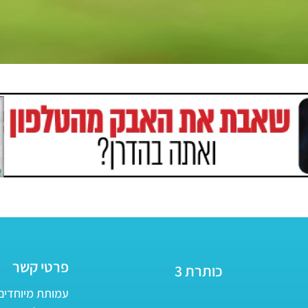
פרטי קשר
כותרת 3
עמותת מיוחדים - ע״ר 