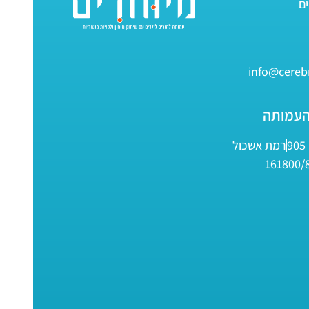
info@cerebr
העמותה
9
רמת אשכול