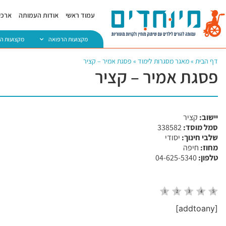
עמוד ראשי
אודות העמותה
ארכיו
מקצועות הרפואה
מקצועות ה
דף הבית
»
מאגר מסגרות לימוד
»
פסגת אמיר – קציר
פסגת אמיר – קציר
יישוב:
קציר
סמל מוסד:
​338582
שלבי חינוך:
יסודי
מחוז:
חיפה
טלפון:
04-625-5340
[addtoany]