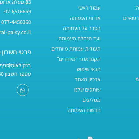
83 מעלה אדומים
ה
עמוד ראשי
02-6516659
פואיים
אודות העמותה
077-4450360
הסבר על העמותה
al-palsy.co.il
ועד הנהלת העמותה
תעודות עמותת מיוחדים
פרטי חשבון 
תקנון אתר “מיוחדים”
בנק לאומי
סניף 05
תנאי שימוש
מספר חשבון 161800/80
ם
ארכיון האתר
שותפים שלנו
ממליצים
חדשות העמותה