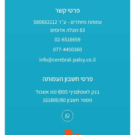
פרטי קשר
עמותת מיוחדים - ע״ר 580662112
83 מעלה אדומים
02-6516659
077-4450360
info@cerebral-palsy.co.il
פרטי חשבון העמותה
בנק לאומי
סניף 905
רמת אשכול
מספר חשבון 161800/80