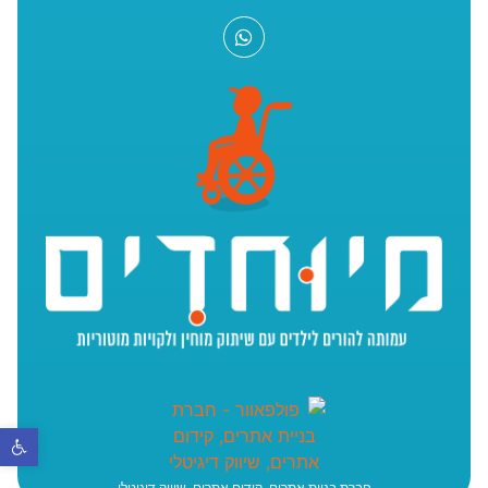
פתח סר
חברת בניית אתרים, קידום אתרים, שיווק דיגיטלי