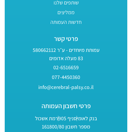
שותפים שלנו
ממליצים
חדשות העמותה
פרטי קשר
עמותת מיוחדים - ע״ר 580662112
83 מעלה אדומים
02-6516659
077-4450360
info@cerebral-palsy.co.il
פרטי חשבון העמותה
בנק לאומי
סניף 905
רמת אשכול
מספר חשבון 161800/80