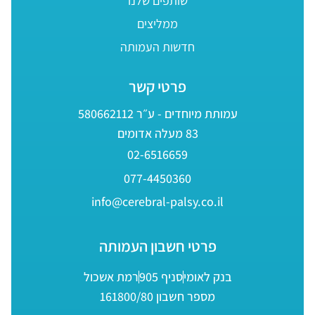
שותפים שלנו
ממליצים
חדשות העמותה
פרטי קשר
עמותת מיוחדים - ע״ר 580662112
83 מעלה אדומים
02-6516659
077-4450360
info@cerebral-palsy.co.il
פרטי חשבון העמותה
בנק לאומי
סניף 905
רמת אשכול
מספר חשבון 161800/80