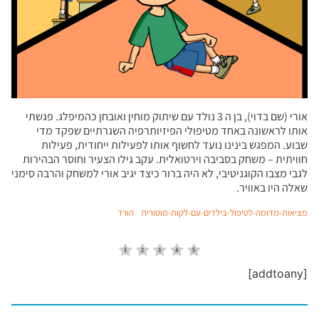
אורי (שם בדוי), בן ה 3 נולד עם שיתוק מוחין ואובחן כהמיפלג. פגשתי
אותו לראשונה באחד מטיפולי הפיזיותרפיה השגרתיים שפקד מדי
שבוע. המפגש בינינו נועד לחשוף אותו לפעילות ייחודית, פעילות
חוויתית – משחק בסביבה וירטואלית. עקב גילו הצעיר וחוסר הבהירות
לגבי מצבו הקוגניטיבי, לא היה ברור כיצד יגיב אורי למשחק והרבה סימני
שאלה היו באוויר.
מציאות-מדומה-לטיפול-בילדים-עם-לקות-מוטורית
הורד
[addtoany]