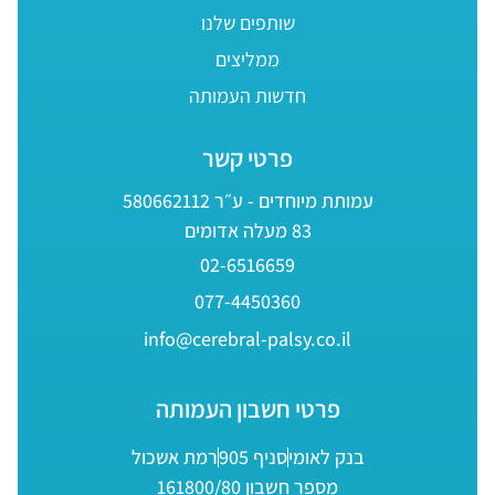
שותפים שלנו
ממליצים
חדשות העמותה
פרטי קשר
עמותת מיוחדים - ע״ר 580662112
83 מעלה אדומים
02-6516659
077-4450360
info@cerebral-palsy.co.il
פרטי חשבון העמותה
בנק לאומי
סניף 905
רמת אשכול
מספר חשבון 161800/80