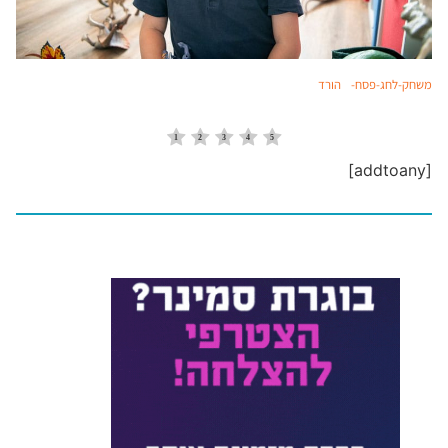
משחק-לחג-פסח-
הורד
[addtoany]