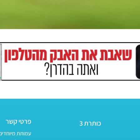
פרטי קשר
כותרת 3
עמותת מיוחדים - ע״ר 