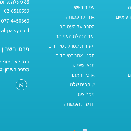
83 מעלה אדומים
ה
עמוד ראשי
02-6516659
פואיים
אודות העמותה
077-4450360
הסבר על העמותה
al-palsy.co.il
ועד הנהלת העמותה
תעודות עמותת מיוחדים
פרטי חשבון 
תקנון אתר “מיוחדים”
בנק לאומי
סניף 05
תנאי שימוש
מספר חשבון 161800/80
ם
ארכיון האתר
שותפים שלנו
ממליצים
חדשות העמותה