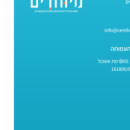
info@cerebr
העמותה
9
רמת אשכול