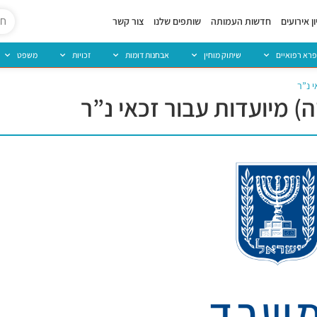
ן אירועים
חדשות העמותה
שותפים שלנו
צור קשר
פרא רפואיים
שיתוק מוחין
אבחנות דומות
זכויות
משפט
י נ”ר
) מיועדות עבור זכאי נ”ר