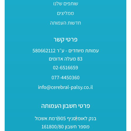
שותפים שלנו
ממליצים
חדשות העמותה
פרטי קשר
עמותת מיוחדים - ע״ר 580662112
83 מעלה אדומים
02-6516659
077-4450360
info@cerebral-palsy.co.il
פרטי חשבון העמותה
בנק לאומי
סניף 905
רמת אשכול
מספר חשבון 161800/80