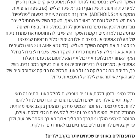
השקד השלישי: בסמיכות לפתח תעלת אוסטכיאן קיים אברון השייך
למערכת החיסונית של הגוף הנקרא שקד שלישי (או בשפה הרפואית
המקצועית: ADENOIDS). אברון זה מכונה לעיתים בטעות “פוליפים”.
בעת חשיפה של גורם זר באוויר הנשאף, השקד השלישי מתחיל לייצר
נוגדנים ולהכין את מערכת החיסון לקרב בפולש הזר. בעת חשיפה
מתמשכת למזהמים רקמת השקד השישי גדלה וחוסמת את פתח הניקוז
של תעלת אוסטכיאן. במצבים אלו הטיפול יכלול תרופות שנמצאו
כמקטינות את רקמת השקד השלישי (לדוגמא SINGULAIRE) ולעיתים
רופא א.א.ג ימליץ על ניתוח כריתת השקד השלישי.גידול: גידול בחלל
האף האחורי או בלוע האף יכול אף הוא לחסום את פתח תעלת
אוסטכיאן. מצבים אלו נדירים יחסית ומופיעים בעיקר במבוגרים. בשל
כך, בדיקת מבוגר הלוקה בנוזל באוזן תכלול גם בדיקה אנדוסקופית של
לוע האף לאיתור או שלילה של הימצאות גידול.
נוזל צמיגי: בזמן דלקת אוזניים מופרשים לחלל האוזן התיכונה תאי
דלקת. תאים אלה מפרישים חלבונים וסוכרים הגורמים לנוזל להפוך
להיות צמיגי מאוד. החומר הצמיגי מתנקז מהאוזן בקצב איטי מהותית
מהנוזל הרגיל. הטיפול במצב זה יכלול לפעמים נוגדי דלקת. אולם,
החומר הצמיגי הולך ומתרכך בתהליך ארוך האורך מספר שבועות ולכן
עדיין צפויים להיות נוזלים באוזניים גם לאחר תום הדלקת.
מדוע נוזלים באוזניים שכיחים יותר בקרב ילדים?