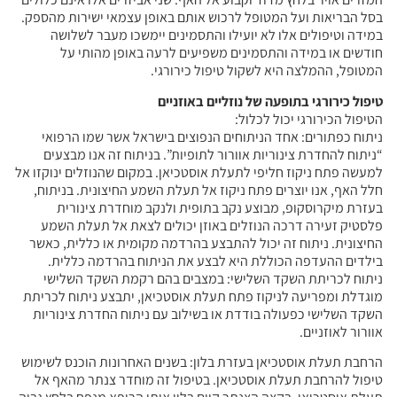
בסל הבריאות ועל המטופל לרכוש אותם באופן עצמאי ישירות מהספק.
במידה וטיפולים אלו לא יועילו והתסמינים יימשכו מעבר לשלושה
חודשים או במידה והתסמינים משפיעים לרעה באופן מהותי על
המטופל, ההמלצה היא לשקול טיפול כירורגי.
טיפול כירורגי בתופעה של נוזליים באוזניים
הטיפול הכירורגי יכול לכלול:
ניתוח כפתורים: אחד הניתוחים הנפוצים בישראל אשר שמו הרפואי
“ניתוח להחדרת צינוריות אוורור לתופיות”. בניתוח זה אנו מבצעים
למעשה פתח ניקוז חליפי לתעלת אוסטכיאן. במקום שהנוזלים ינוקזו אל
חלל האף, אנו יוצרים פתח ניקוז אל תעלת השמע החיצונית. בניתוח,
בעזרת מיקרוסקופ, מבוצע נקב בתופית ולנקב מוחדרת צינורית
פלסטיק זעירה דרכה הנוזלים באוזן יכולים לצאת אל תעלת השמע
החיצונית. ניתוח זה יכול להתבצע בהרדמה מקומית או כללית, כאשר
בילדים ההעדפה הכוללת היא לבצע את הניתוח בהרדמה כללית.
ניתוח לכריתת השקד השלישי: במצבים בהם רקמת השקד השלישי
מוגדלת ומפריעה לניקוז פתח תעלת אוסטכיאן, יתבצע ניתוח לכריתת
השקד השלישי כפעולה בודדת או בשילוב עם ניתוח החדרת צינוריות
אוורור לאוזניים.
הרחבת תעלת אוסטכיאן בעזרת בלון: בשנים האחרונות הוכנס לשימוש
טיפול להרחבת תעלת אוסטכיאן. בטיפול זה מוחדר צנתר מהאף אל