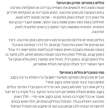
נוזלים באוזניים: מהיכן הם הגיעו?
טעות נפוצה היא להאשים את השחייה בבריכה או המקלחת הארוכה
במים המצטברים באוזן התיכונה. המים מהבריכה או המקלחת חודרים
אל האוזן דרך תעלת האוזן החיצונית – שהינה סמטה ללא מוצא.
תחילתה באפרכסת האוזן וסופה בעור התוף, ששמו העברי הנכון הוא
התופית. התופית משמשת כקיר החוצץ בין האוזן החיצונית לאוזן
התיכונה.
נוזלים באוזניים אליהם מתכוון הרופא הינם מים באוזן התיכונה. כיצד
הם מגיעים אל האוזן התיכונה? מבפנים. כל דרכי הנשימה והעיכול
בגופנו מצופות בשכבת תאים העשירים בבלוטות המפרישות ריר ונוזל
באופן קבוע. גם חלל האוזן התיכונה מצופה באותם תאים, ולכן מיוצר בו
נוזל באופן קבוע. באופן רגיל, הנוזל אינו מצטבר באוזן אלא מנוקז אל
האף האחורי דרך תעלה הנקראת תעלת אוסטכיאן.
מתי מצטברים נוזלים באוזניים?
זוכרים את בעיות הספיקה משיעורי חשבון? ברז ממלא בריכה בקצב
מסוים בעוד צינור מנקז אותה בקצב אחר?
בדיוק אותו דבר מתרחש באוזן. תאי הרירית הינם הברז המייצר נוזלים
בקצב מסוים ותעלת אוסטכיאן הינה צינור הניקוז. בכל מקרה בו יש ייצור
מוגבר או בכל מקרה בו הצינור מנקז בקצב איטי מדי – חלל האוזן
התיכונה יתמלא בנוזל. הטיפול בנוזלים באוזניים, תלוי אפוא בגורם
להיווצרות הבעיה ולכן אבחון נכון הוא זה שיקבע את תמהיל הטיפול