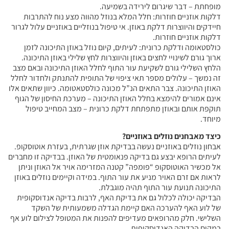
מופחתת – דבר שיגרום לירידה בשמיעה.
דלקות אוזניים חוזרות: חלל המלא בנוזל מהווה מצע נוח להתרבות
חיידקים והיווצרות דלקת באוזן. אי טיפול בנוזליים באוזניים עלול לגרור
דלקות אוזניים חוזרות.
כולסטאומה ודלקת כרונית: לעיתים, קיום נוזל באוזן התיכונה לזמן
ארוך גורם לשינויי לחצים באוזן והיווצרות לחץ שלילי באוזן התיכונה.
הלחץ השלילי גורם לשקיעת עור התוף לחלל האוזן התיכונה ובאם מצב
זה נמשך – עלולים מספר תאי ציפוי של התופית להתנתק ולחדור לחלל
האוזן התיכונה. צבר התאים הנ”ל מכונה כולסטאטומה. כיוון שתאים אלו
אינם אמורים להימצא בחלל האוזן התיכונה – מערכת החיסון של הגוף
תוקפת אותם ובאוזן מתפתחת דלקת כרונית – מצב המחייב טיפול
מיוחד.
כיצד מאבחנים נוזלים באוזניים?
אבחון נוזלים באוזניים נעשה בבדיקת אוזן שגרתית, בעזרת אוטוסקופ.
לעיתים הרופא יבצע גם בדיקה פנאומטית של האוזן. בבדיקה זו מחברים
אל מכשיר האוטוסקופ “פומפה” קטנה המזרימה אויר אל האוזן וניתן
לראות אם זרם האויר מניע את עור התוף. במידה וקיימים נוזלים באוזן
התיכונה תנועת עור התוף תהיה מוגבלת.
הבדיקה יכולה לכלול גם את בדיקת האף, לרבות בדיקה אנדוסקופית
של לוע האף להערכה האם קיימת הגדלה משמעותית של השקד
השלישי. חלק מהרופאים מעדיפים להפנות את המטופל לצילום לוע אף
במקום הבדיקה האנדוסקופית.