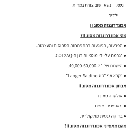
נשא נשא שום צורת גמדות
ילדים
אכונדרוגנזה מסוג
II
מהי אכונדרוגנזה מסוג
II
?
● הפרעות, הפוגעות בהתפתחות הסחוסים והעצמות.
● נגרמת על-ידי מוטציות בגן ה-COL2AQ.
● הישנות של 1 ל-40,000-60,000.
● נקרא אף “סוג Langer-Saldino”
אבחון אכונדרוגנזה מסוג
II
● אולטרה סאונד
● מאפיינים פיזיים
● בדיקה גנטית מולקולרית
מהם מאפייני אכונדרוגנזה מסוג
II
?