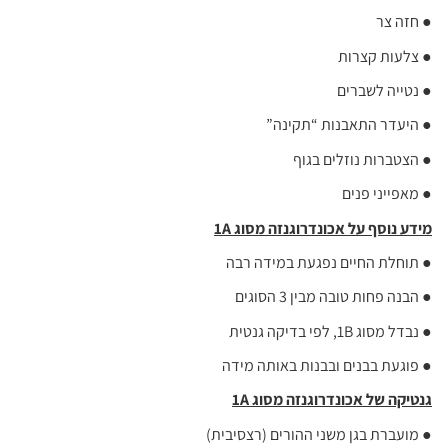
● חזה צר
● צלעות קצרות
● נטייה לשברים
● היעדר התאבנות “תקינה”
● הצטברות נוזלים בגוף
● מאפייני פנים
מידע נוסף על אכונדרוגנזה מסוג 1
A
● תוחלת החיים נפגעת במידה רבה
● הבנה פחות טובה מבין 3 הסוגים
● נבדל מסוג 1B, לפי בדיקה גנטית
● פוגעת בבנים ובבנות באותה מידה
גנטיקה של אכונדרוגנזה מסוג 1
A
● מועברת בגן משני ההורים (רצסיבית)