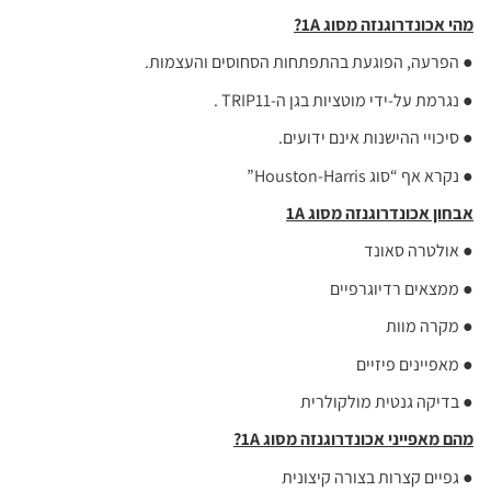
מהי אכונדרוגנזה מסוג 1
A
?
● הפרעה, הפוגעת בהתפתחות הסחוסים והעצמות.
● נגרמת על-ידי מוטציות בגן ה-TRIP11 .
● סיכויי ההישנות אינם ידועים.
● נקרא אף “סוג Houston-Harris”
אבחון אכונדרוגנזה מסוג 1
A
● אולטרה סאונד
● ממצאים רדיוגרפיים
● מקרה מוות
● מאפיינים פיזיים
● בדיקה גנטית מולקולרית
מהם מאפייני אכונדרוגנזה מסוג 1
A
?
● גפיים קצרות בצורה קיצונית