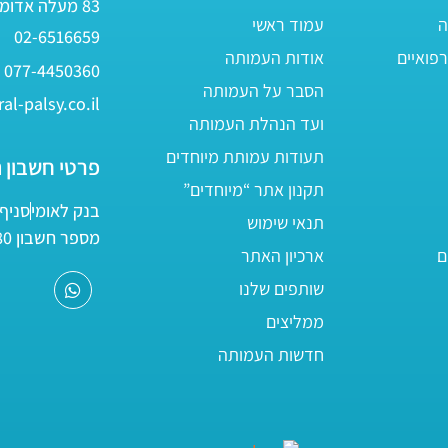
83 מעלה אדומים
ה
עמוד ראשי
02-6516659
פואיים
אודות העמותה
077-4450360
הסבר על העמותה
al-palsy.co.il
ועד הנהלת העמותה
תעודות עמותת מיוחדים
פרטי חשבון 
תקנון אתר “מיוחדים”
בנק לאומי
סניף 05
תנאי שימוש
מספר חשבון 161800/80
ם
ארכיון האתר
שותפים שלנו
ממליצים
חדשות העמותה