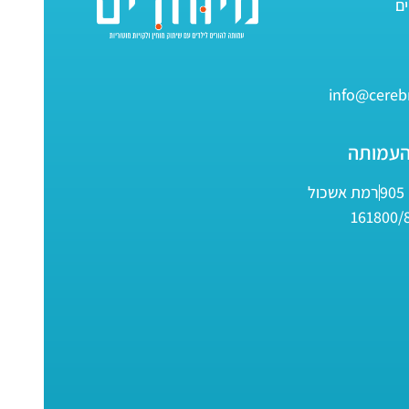
info@cerebr
העמותה
9
רמת אשכול