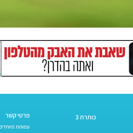
פרטי קשר
כותרת 3
עמותת מיוחדים - ע״ר 