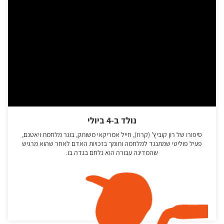
נולד ב-4 ביולי
סיפורו של רון קוביץ’ (קרוז), חייל אמריקאי משותק, בוגר מלחמת ויאטנם,
פעיל פוליטי שמתנגד למלחמה ותומך בזכויות האדם לאחר שהוא מרגיש
שהמדינה עבורה הוא נלחם בגדה בו.