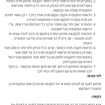
במקרים חריגים הרשות יכולה לאשר הקצאה וסימון חניה כאמור.
באם לאדם עם מוגבלות הונפק תו נכה כדין ולאחר שהרשות
המקומית שקלה את הבקשה.
הרשות המקומית תקצה מקום חניה אחד בלבד. רק כאשר לאדם
אין חניה צמודה למקום מגוריו ומותאמת לצרכיו.
התמרור יוצב יחד עם מספר הרכב כל הפרטים הנדרשים, ע”י
הרשות המקומית ועל חשבונה.
הזכאות להקצאה וסימון החניה במקום זה הינה לנכה עצמו או
לנהג מטעמו – אך ורק לרכב שפרטיו צוינו על גבי התמרור,
כאמור.
הרשות תקצה חניה כאמור, קרוב ככל הניתן ולא יותר מ 200 מטר
(אם אין באפשרות הרשות להקצות חניה כזו עד 200 מטר
באפשרותה להקצות ולסמן גם עד 400 מטר ממקום מגוריו של
האדם עם המוגבלות).
ההקצאה והסימון יהיו תוך 60 יום מיום הגשת הבקשה – בכפוף
לכך שאותו אדם עם המוגבלות זכאי לכך.
למי פונים:
וסימון לאגף או לגורם האחראי על הקצאה חניות ברשות המקומית בו
מתגורר המבקש.
בקשה:
אנא בקשו הסדר זה רק אם הנכם זקוקים באמת לחניה זו לאדם עם