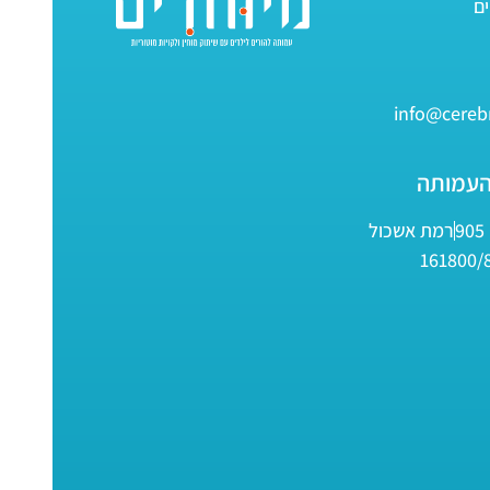
info@cerebr
העמותה
9
רמת אשכול