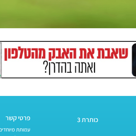
פרטי קשר
כותרת 3
עמותת מיוחדים - ע״ר 