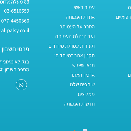
83 מעלה אדומים
ה
עמוד ראשי
02-6516659
פואיים
אודות העמותה
077-4450360
הסבר על העמותה
al-palsy.co.il
ועד הנהלת העמותה
תעודות עמותת מיוחדים
פרטי חשבון 
תקנון אתר “מיוחדים”
בנק לאומי
סניף 05
תנאי שימוש
מספר חשבון 161800/80
ם
ארכיון האתר
שותפים שלנו
ממליצים
חדשות העמותה