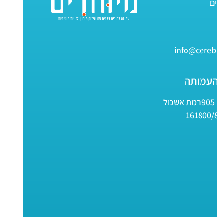
info@cerebr
העמותה
9
רמת אשכול