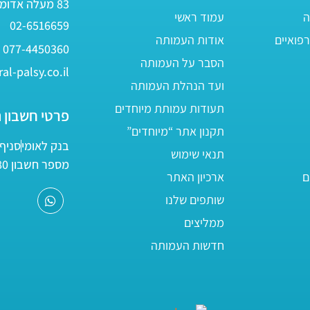
83 מעלה אדומים
ה
עמוד ראשי
02-6516659
פואיים
אודות העמותה
077-4450360
הסבר על העמותה
al-palsy.co.il
ועד הנהלת העמותה
תעודות עמותת מיוחדים
פרטי חשבון 
תקנון אתר “מיוחדים”
בנק לאומי
סניף 05
תנאי שימוש
מספר חשבון 161800/80
ם
ארכיון האתר
שותפים שלנו
ממליצים
חדשות העמותה