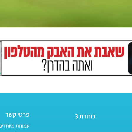
פרטי קשר
כותרת 3
עמותת מיוחדים - ע״ר 