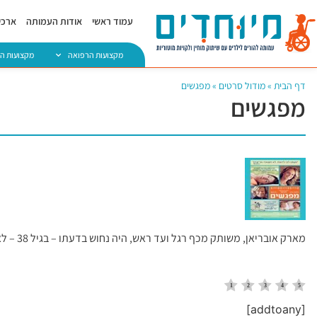
עמוד ראשי
אודות העמותה
ארכיו
מקצועות הרפואה
מקצועות ה
דף הבית
»
מודול סרטים
»
מפגשים
מפגשים
מארק אובריאן, משותק מכף רגל ועד ראש, היה נחוש בדעתו – בגיל 38 – לאבד את בתוליו. בעזרתה של המטפלת שלו ובהדרכת הכומר שלו הוא יוצא להפוך את החלום שלו למציאות
[addtoany]