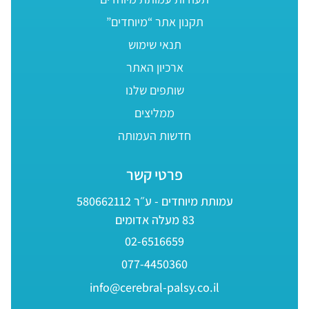
תקנון אתר “מיוחדים”
תנאי שימוש
ארכיון האתר
שותפים שלנו
ממליצים
חדשות העמותה
פרטי קשר
עמותת מיוחדים - ע״ר 580662112
83 מעלה אדומים
02-6516659
077-4450360
info@cerebral-palsy.co.il