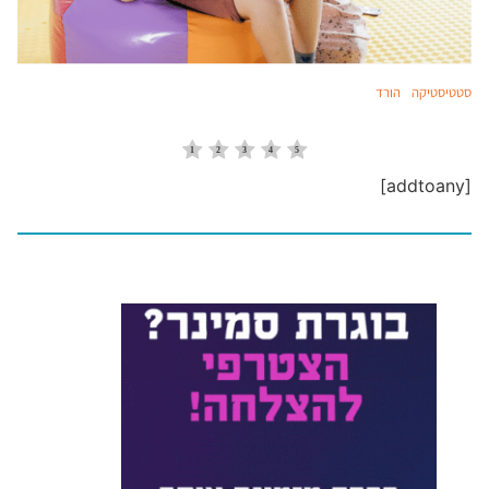
סטטיסטיקה
הורד
[addtoany]