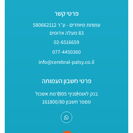
פרטי קשר
עמותת מיוחדים - ע״ר 580662112
83 מעלה אדומים
02-6516659
077-4450360
info@cerebral-palsy.co.il
פרטי חשבון העמותה
בנק לאומי
סניף 905
רמת אשכול
מספר חשבון 161800/80