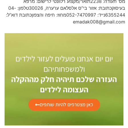
מס’ תעודה: 2238תואר/מקצוע רלוונטי לרישום: מרפא
בעיסוקכתובת: אזור בי”ס אלסלאם ערערה, 30026טלפון: 04-
6355244נייד: 052-7470997מחוז: חיפה והצפוןכתובת דוא”ל:
emadak008@gmail.com
יום יום אנחנו פועלים לעזור לילדים
ולמשפחותיהם
העזרה שלכם תיהיה חלק מההקלה
העצומה לילדים
כאן מצטרפים להיות שותפים