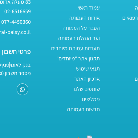
83 מעלה אדומים
ה
עמוד ראשי
02-6516659
פואיים
אודות העמותה
077-4450360
הסבר על העמותה
al-palsy.co.il
ועד הנהלת העמותה
תעודות עמותת מיוחדים
פרטי חשבון 
תקנון אתר “מיוחדים”
בנק לאומי
סניף 05
תנאי שימוש
מספר חשבון 161800/80
ם
ארכיון האתר
שותפים שלנו
ממליצים
חדשות העמותה