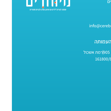
info@cerebr
העמותה
9
רמת אשכול