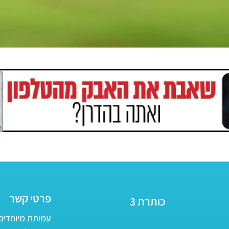
פרטי קשר
כותרת 3
עמותת מיוחדים - ע״ר 