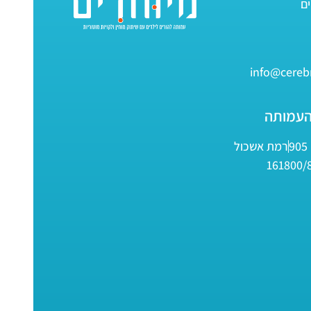
info@cerebr
העמותה
9
רמת אשכול