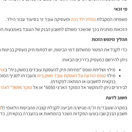
מי זכאי
משפחה המקבלת
גמלת ילד נכה
ומעסיקה עובד זר בסיעוד עבור הילד.
הזכאות מותנית בכך שהשכר משולם לחשבון הבנק של העובד באמצעות הע
תהליך מימוש הזכות
כדי לקבל את הפטור מתשלום דמי הביטוח, יש לפתוח תיק מעסיק בביטוח ה
ניתן להירשם כמעסיק בדרכים הבאות:
מילוי ושליחת טופס “פתיחת תיק להעסקת עובדים במשק בית” ב
אתר
מילוי
טופס הודעה על העסקת עובד משק בית
והעברתו לסניף המוס
בנקאית לחשבונו או המחאה לפקודתו.
לבירורים ניתן להתקשר אל המוקד הארצי 6050* או אל
מוקד 9696* לאזרח הוותיק
חשוב לדעת
במקרה שעובד/ת זר/ה מגיש/ה תביעה לקבלת קצבה מהביטוח הלאומי (ל
פ
חשבון הבנק שבו בוצעו הפקדות השכר בהמחאות או בהעברה בנקאית), כדי