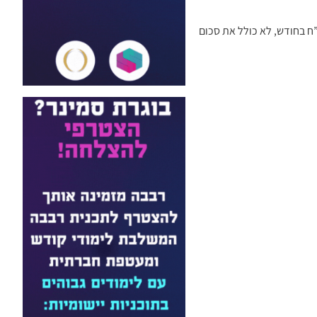
ובד על שכר שהם משלמים לו עד לסכום של 5,500 ש”ח בחודש, לא כולל את סכום