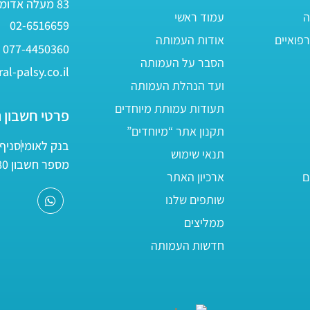
83 מעלה אדומים
ה
עמוד ראשי
02-6516659
פואיים
אודות העמותה
077-4450360
הסבר על העמותה
al-palsy.co.il
ועד הנהלת העמותה
תעודות עמותת מיוחדים
פרטי חשבון 
תקנון אתר “מיוחדים”
בנק לאומי
סניף 05
תנאי שימוש
מספר חשבון 161800/80
ם
ארכיון האתר
שותפים שלנו
ממליצים
חדשות העמותה