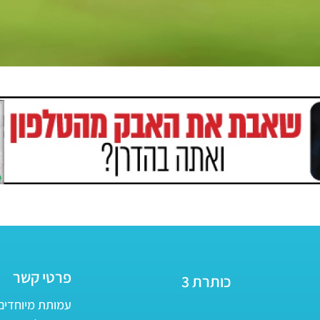
פרטי קשר
כותרת 3
עמותת מיוחדים - ע״ר 