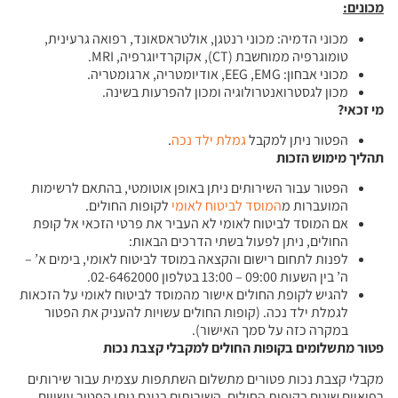
מכונים
:
מכוני הדמיה: מכוני רנטגן, אולטראסאונד, רפואה גרעינית,
טומוגרפיה ממוחשבת (CT), אקוקרדיוגרפיה, MRI.
מכוני אבחון: EEG ,EMG, אודיומטריה, ארגומטריה.
מכון לגסטרואנטרולוגיה ומכון להפרעות בשינה.
מי זכאי
?
הפטור ניתן למקבל
גמלת ילד נכה
.
תהליך מימוש הזכות
הפטור עבור השירותים ניתן באופן אוטומטי, בהתאם לרשימות
המועברות מ
המוסד לביטוח לאומי
לקופות החולים.
אם המוסד לביטוח לאומי לא העביר את פרטי הזכאי אל קופת
החולים, ניתן לפעול בשתי הדרכים הבאות:
לפנות לתחום רישום והקצאה במוסד לביטוח לאומי, בימים א’ –
ה’ בין השעות 09:00 – 13:00 בטלפון 02-6462000.
להגיש לקופת החולים אישור מהמוסד לביטוח לאומי על הזכאות
לגמלת ילד נכה. (קופות החולים עשויות להעניק את הפטור
במקרה כזה על סמך האישור).
פטור מתשלומים בקופות החולים למקבלי קצבת נכות
מקבלי קצבת נכות פטורים מתשלום השתתפות עצמית עבור שירותים
רפואיים שונים בקופות החולים. השירותים בגינם ניתן הפטור עשויים