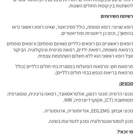
להשתנות בין קופות החולים השונות.
רשימת השירותים
רופא שניוני: רופא מומחה, כולל פסיכיאטר, שאינו רופא ראשוני (ראו
בהמשך), וכמו כן דיאטניות ופודיאטורים.
רופאים ראשוניים הם רופאים כלליים (שאינם מומחים) ורופאים מומחים
ברפואת משפחה, רפואת ילדים, רפואה פנימית וגינקולוגיה. הביקור
אצל רופא ראשוני הוא ללא תשלום השתתפות עצמית.
מרפאות חוץ: מרפאות הפועלות במסגרת בתי חולים כלליים (כולל
מרפאות בריאות הנפש בבתי חולים כלליים).
מכונים:
מכוני הדמיה: מכוני רנטגן, אולטראסאונד, רפואה גרעינית, טומוגרפיה
ממוחשבת (CT), אקוקרדיוגרפיה, MRI.
מכוני אבחון: EEG,EMG, אודיומטריה, ארגומטריה.
מכון לגסטרואנטרולוגיה ומכון להפרעות בשינה.
מי זכאי
?