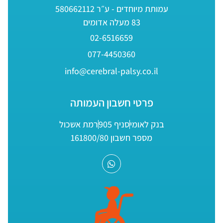
עמותת מיוחדים - ע״ר 580662112
83 מעלה אדומים
02-6516659
077-4450360
info@cerebral-palsy.co.il
פרטי חשבון העמותה
בנק לאומי
סניף 905
רמת אשכול
מספר חשבון 161800/80