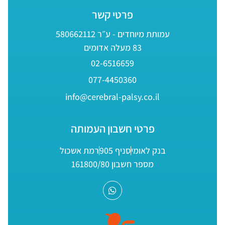
פרטי קשר
עמותת מיוחדים - ע״ר 580662112
83 מעלה אדומים
02-6516659
077-4450360
info@cerebral-palsy.co.il
פרטי חשבון העמותה
בנק לאומי
סניף 905
רמת אשכול
מספר חשבון 161800/80