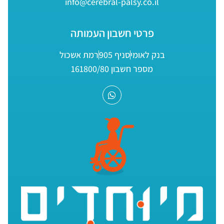
info@cerebral-palsy.co.il
פרטי חשבון העמותה
בנק לאומי
סניף 905
רמת אשכול
מספר חשבון 161800/80