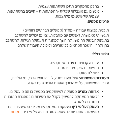
בחלק מהמקרים תתכן השתתפות עצמית
אנשים עם מוגבלות שכלית -התפתחותית – חייבים בהשתתפות
עצמית של 10% מגמלת נכות.
פרטים נוספים:
תוכנית קבוצות עבודה – מח”ר (מפעלים חברתיים רווחיים)
תעשייתי מאפשרת לאנשים עם מוגבלות, שאינם יכולים להשתלב
בתעסוקה בשוק החופשי, להיחשף למסגרות תעסוקה רגילות, להשתלב
בהן ולהרוויח שכר המתאים לכישוריהם וליכולת העבודה שלהם.
הליווי כולל
:
עבודה קבוצתית עם המשתקמים.
התייחסות שיקומית פרטנית.
ליווי לתעסוקה.
מעורבות המשפחה
: טיול פעם בשנה, ליווי לנופש ארצי, ימי הולדת,
עדכון המשפחות על פי הצורך ואספת הורים פעם בשנה.
ארוחת צהרים
מסופקת למשתקמים במפעל בו הם מועסקים.
זכאות המשתקם להמשיך לקבל את השירותים במסגרת התוכנית
נבחנת בכל שנה.
העסקה על פי דין
:
העסקת המשתקמים על ידי המפעלים בהם
מופעלות התוכניות לתעסוקה מוגנת, היא על פי דין –
תקנות