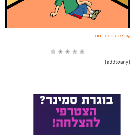
קורוני-קפץ-לביקור
הורד
[addtoany]