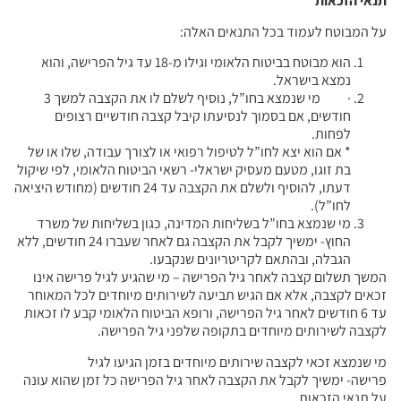
תנאי הזכאות
על המבוטח לעמוד בכל התנאים האלה:
הוא מבוטח בביטוח הלאומי וגילו מ-18 עד גיל הפרישה, והוא
נמצא בישראל.
· מי שנמצא בחו”ל, נוסיף לשלם לו את הקצבה למשך 3
חודשים, אם בסמוך לנסיעתו קיבל קצבה חודשיים רצופים
לפחות.
* אם הוא יצא לחו”ל לטיפול רפואי או לצורך עבודה, שלו או של
בת זוגו, מטעם מעסיק ישראלי- רשאי הביטוח הלאומי, לפי שיקול
דעתו, להוסיף ולשלם את הקצבה עד 24 חודשים (מחודש היציאה
לחו”ל).
מי שנמצא בחו”ל בשליחות המדינה, כגון בשליחות של משרד
החוץ- ימשיך לקבל את הקצבה גם לאחר שעברו 24 חודשים, ללא
הגבלה, ובהתאם לקריטריונים שנקבעו.
המשך תשלום קצבה לאחר גיל הפרישה – מי שהגיע לגיל פרישה אינו
זכאים לקצבה, אלא אם הגיש תביעה לשירותים מיוחדים לכל המאוחר
עד 6 חודשים לאחר גיל הפרישה, ורופא הביטוח הלאומי קבע לו זכאות
לקצבה לשירותים מיוחדים בתקופה שלפני גיל הפרישה.
מי שנמצא זכאי לקצבה שירותים מיוחדים בזמן הגיעו לגיל
פרישה- ימשיך לקבל את הקצבה לאחר גיל הפרישה כל זמן שהוא עונה
על תנאי הזכאות.