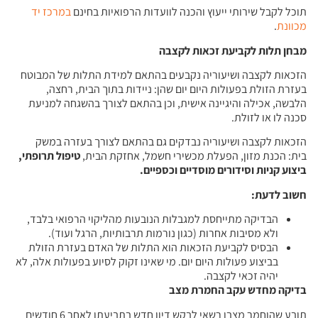
תוכל לקבל שירותי ייעוץ והכנה לוועדות הרפואיות בחינם
במרכז יד
מכוונת
.
מבחן תלות לקביעת זכאות לקצבה
הזכאות לקצבה ושיעוריה נקבעים בהתאם למידת התלות של המבוטח
בעזרת הזולת בפעולות היום יום שהן: ניידות בתוך הבית, רחצה,
הלבשה, אכילה והיגיינה אישית, וכן בהתאם לצורך בהשגחה למניעת
סכנה לו או לזולת.
הזכאות לקצבה ושיעוריה נבדקים גם בהתאם לצורך בעזרה במשק
בית: הכנת מזון, הפעלת מכשירי חשמל, אחזקת הבית,
טיפול תרופתי,
ביצוע קניות וסידורים מוסדיים וכספיים
.
חשוב לדעת
:
הבדיקה מתייחסת למגבלות הנובעות מהליקוי הרפואי בלבד,
ולא מסיבות אחרות (כגון נורמות תרבותיות, הרגל ועוד).
הבסיס לקביעת הזכאות הוא התלות של האדם בעזרת הזולת
בביצוע פעולות היום יום. מי שאינו זקוק לסיוע בפעולות אלה, לא
יהיה זכאי לקצבה.
בדיקה מחדש עקב החמרת מצב
תובע שהוחמר מצבו רשאי לבקש דיון חדש בתביעתו לאחר 6 חודשים