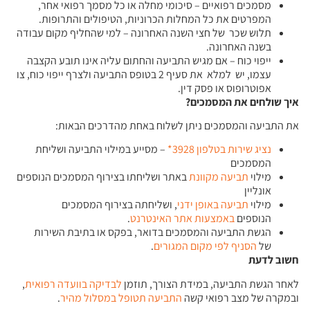
מסמכים רפואיים – סיכומי מחלה או כל מסמך רפואי אחר,
המפרטים את כל המחלות הכרוניות, הטיפולים והתרופות.
תלוש שכר של חצי השנה האחרונה – למי שהחליף מקום עבודה
בשנה האחרונה.
ייפוי כוח – אם מגיש התביעה והחתום עליה אינו תובע הקצבה
עצמו, יש למלא את סעיף 2 בטופס התביעה ולצרף ייפוי כוח, צו
אפוטרופוס או פסק דין.
איך שולחים את המסמכים
?
את התביעה והמסמכים ניתן לשלוח באחת מהדרכים הבאות:
נציג שירות בטלפון 3928*
– מסייע במילוי התביעה ושליחת
המסמכים
מילוי
תביעה מקוונת
באתר ושליחתו בצירוף המסמכים הנוספים
אונליין
מילוי
תביעה באופן ידני
, ושליחתה בצירוף המסמכים
הנוספים
באמצעות אתר האינטרנט
.
הגשת התביעה והמסמכים בדואר, בפקס או בתיבת השירות
של
הסניף לפי מקום המגורים
.
חשוב לדעת
לאחר הגשת התביעה, במידת הצורך, תוזמן
לבדיקה בוועדה רפואית
,
ובמקרה של מצב רפואי קשה
התביעה תטופל במסלול מהיר
.