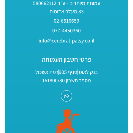
עמותת מיוחדים - ע״ר 580662112
83 מעלה אדומים
02-6516659
077-4450360
info@cerebral-palsy.co.il
פרטי חשבון העמותה
בנק לאומי
סניף 905
רמת אשכול
מספר חשבון 161800/80