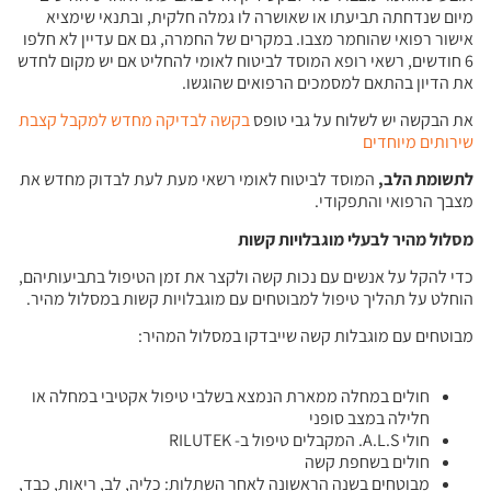
מיום שנדחתה תביעתו או שאושרה לו גמלה חלקית, ובתנאי שימציא
אישור רפואי שהוחמר מצבו. במקרים של החמרה, גם אם עדיין לא חלפו
6 חודשים, רשאי רופא המוסד לביטוח לאומי להחליט אם יש מקום לחדש
את הדיון בהתאם למסמכים הרפואים שהוגשו.
את הבקשה יש לשלוח על גבי טופס
בקשה לבדיקה מחדש למקבל קצבת
שירותים מיוחדים
לתשומת הלב
,
המוסד לביטוח לאומי רשאי מעת לעת לבדוק מחדש את
מצבך הרפואי והתפקודי.
מסלול מהיר לבעלי מוגבלויות קשות
כדי להקל על אנשים עם נכות קשה ולקצר את זמן הטיפול בתביעותיהם,
הוחלט על תהליך טיפול למבוטחים עם מוגבלויות קשות במסלול מהיר.
מבוטחים עם מוגבלות קשה שייבדקו במסלול המהיר:
חולים במחלה ממארת הנמצא בשלבי טיפול אקטיבי במחלה או
חלילה במצב סופני
חולי A.L.S. המקבלים טיפול ב- RILUTEK
חולים בשחפת קשה
מבוטחים בשנה הראשונה לאחר השתלות: כליה, לב, ריאות, כבד,