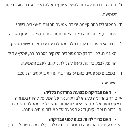
ד’
בנבדקים בהם לא ניתן להשיג שיתוף פעולה מלא בעת ביצוע בדיקת
השמיעה.
ה’
במטופלים בהם קיימת ירידת שמיעה תחושתית-עצבית בשתי
האוזניים, אך הירידה באוזן האחת חמורה יותר מאשר באוזן השניה.
ו’
עצב השמיעה מתאחד בחלק ממהלכו עם עצב איבר שיווי המשקל
האוזניים. לכן, בחלק מהמטופלים הלוקים בסחרחורת, יומלץ על ידי
הרופא לבצע בדיקת bera לשלילת נזק גם לעצב השמיעה.
ז’
במצבים משפטיים בהם יש צורך בתיעוד אובייקטיבי של מצב
השמיעה.
האם הבדיקה מבוצעת בהרדמה כללית
?
אין צורך בהרדמה כלשהי לבדיקה, אך על המטופל להיות במנוחה
ובשקט וזאת על מנת שרישומי האותות החשמליים ממסלול השמיעה
יהיו ברורים ומדויקים, וללא הפרעה של פעילות מוחית אחרת.
האם צריך להיות בצום לפני הבדיקה
?
כשמבצעים את הבדיקה בתינוקות, כדאי להגיע לבדיקה כשהילד רגוע.