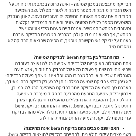
הבדיקה מתבצעת במכון שמיעה – ואינה כרוכה בכאב או אי נוחות. על
ראש הנבדק מודבקות מספר מדבקות לאורך מסלול עצב השמיעה
המודדות את עוצמת האותות החשמליים העוברים בעצב. לאוזן הנבדק
מושמעים מספר צלילים מסוגים שונים והאותות הנמדדים נקלטים
ומעובדים במחשב המכשיר. אמנם קיים פענוח מידי אוטומטי של
המחשב, אך הוא איננו מדויק ולכן במרבית המכונים הבדיקה עוברת
פענוח על ידי קלינאי תקשורת מוסמך, זו הסיבה שתוצאות הבדיקה לא
נמסרות מיד.
מה ההבדל בין בדיקת ה
bera
לבדיקת שמיעה
?
אחת המגבלות העיקריות של בדיקת שמיעה רגילה נעוצה בעובדה
שהיא מחייבת שיתוף פעולה מלא של הנבדק. בתינוקות, אנשים עם
מוגבלויות שכליות או בכל מצב בו המטופל איננו משתף פעולה בבדיקה-
לא ניתן לבצע בדיקת שמיעה רגילה וניתן לבצע רק בדיקת ברה. מאידך,
הערכת סף השמיעה מדויקת יותר בבדיקת השמיעה הרגילה. כמו כן,
אבחון ירידת שמיעה הנובעת מהפרעה בתפקוד מערכת השמיעה
ההולכתית (זו המעבירה את הצלילים מהעולם החיצון לתוך האוזן
התיכונה) מוגבלת בבדיקת bera. . השורה התחתונה: בדיקת bera
איננה תחליף לבדיקת שמיעה התנהגותית רגילה אלא מהווה בדיקת
עזר נוספת לבדיקת השמיעה ההתנהגותית הרגילה.
האם ישנם מצבים בהם בדיקת ה
bera
אינה מהימנה
?
בשני מצבים עיקריים לא ניתן להתייחס במדויק לתוצאות בדיקת bera: