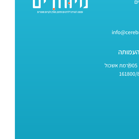
info@cerebr
העמותה
9
רמת אשכול