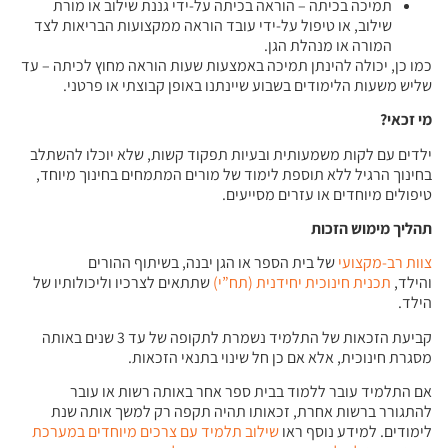
תמיכה בכיתה – הוראה בכיתה על-ידי גננת שילוב או מורת
שילוב, או טיפול על-ידי עובד הוראה ממקצועות הבריאות לצד
המורה או מנהלת הגן.
כמו כן, יכולה להינתן תמיכה באמצעות שעות הוראה מחוץ לכיתה – עד
שליש משעות הלימודים בשבוע שיינתנו באופן קבוצתי או פרטני.
מי זכאי
?
ילדים עם לקות משמעותית ובעיות תפקוד קשות, שלא יוכלו להשתלב
בחינוך הרגיל ללא תוספת לימוד של מורים המתמחים בחינוך מיוחד,
טיפולים מיוחדים או עזרים מסייעים.
תהליך מימוש הזכות
צוות רב-מקצועי
של בית הספר או הגן יבנה, בשיתוף ההורים
והילד,
תכנית חינוכית יחידנית (תח”י)
שתתאים לצרכיו וליכולותיו של
הילד.
קביעת הזכאות של התלמיד נשמרת לתקופה של עד 3 שנים באותה
מסגרת חינוכית, אלא אם כן חל שינוי בתנאי הזכאות.
אם התלמיד עובר ללמוד בבית ספר אחר באותה רשות או עובר
להתגורר ברשות אחרת, זכאותו תהיה תקפה רק למשך אותה שנת
לימודים. למידע נוסף ראו
שילוב תלמיד עם צרכים מיוחדים במערכת