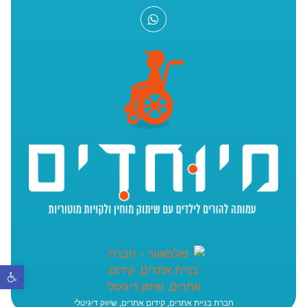
פתח סר
חברת בניית אתרים, קידום אתרים, שיווק דיגיטלי