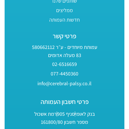
שותפים שלנו
ממליצים
חדשות העמותה
פרטי קשר
עמותת מיוחדים - ע״ר 580662112
83 מעלה אדומים
02-6516659
077-4450360
info@cerebral-palsy.co.il
פרטי חשבון העמותה
בנק לאומי
סניף 905
רמת אשכול
מספר חשבון 161800/80