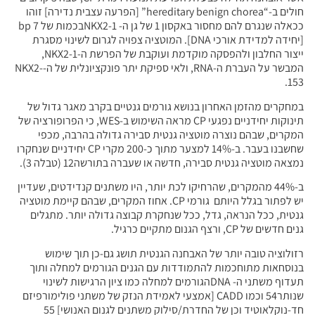
חולים ב-“hereditary benign chorea” [הפרעה עצבית נדירה] זוהו
ככאלה שנגרם להם מחסור באקסון 1 של גן ה- NKX2-1בכמות של 7 bp
[יחידה למדידת אורכי DNA]. המוטציה צפויה לגרום לשינוי מסגרת
ייצור החלבון ולהפסקה מוקדמת ועוקבת של הפרשת ה-NKX2-1,
המבשר על העברת ה-RNA, ולאי ספיקת יתר פונקציונלית של ה-NKX2-
153.
במחקרים מהזמן האחרון בנושא גורמים גנטיים בקרב מאגר גדול של
תינוקות יחידניים נפגעי CP מראה השימוש ב-WES, כי הפרופורציה של
המקרים, שבהם נוצרה מוטציה גנטית סבירה גדולה בהרבה, מכפי
שחשבנו בעבר. ב-14% למצער מתוך כ-200 מקרי CP יחידניים שנחקרו
נמצאה מוטציה גנטית סבירה, חדשה או שעברה בתורשה12 (טבלה 3).
ב-44% מהמקרים, שהרחיקו לכת יותר, היו משתנים קנדידטים, שעדיין
יש לפתור בגלל היותם גורמי CP. אחוז המקרים, שבהם קיימת מוטציה
גנטית, ככל הנראה, גדל, ככל שנחקרת קבוצה גדולה יותר. מתגלים
גנים חדשים של CP, ורצף הגנום מתקיים כרגיל.
רזולוציה טובה יותר של האבחנה הגנטית תושג גם-כן תוך שימוש
בנוסחאות מתוחכמות להתמודדות עם הגנים הגורמים למחלה ותוך
תעדוף משתני ה- DNAהגורמים למחלה כמו ציון הרגישות לשינוי
שנותר54 וכמו CADD [אמצעי לאמידת הנזק של משתני פולימורפיזם
חד-נוקלאוטיד וכן של החדרת/סילוק משתנים לגנום האנושי] 55