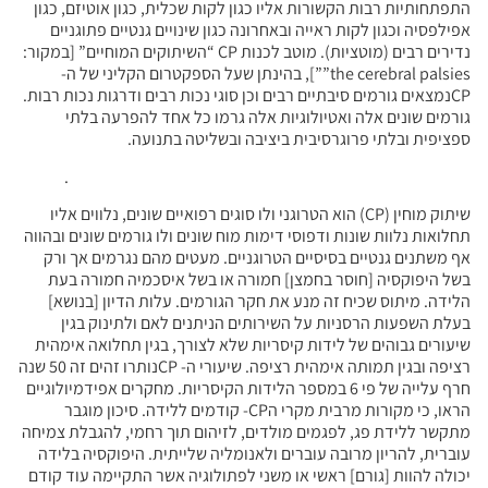
התפתחותיות רבות הקשורות אליו כגון לקות שכלית, כגון אוטיזם, כגון
אפילפסיה וכגון לקות ראייה ובאחרונה כגון שינויים גנטיים פתוגניים
נדירים רבים (מוטציות). מוטב לכנות CP “השיתוקים המוחיים” [במקור:
the cerebral palsies””], בהינתן שעל הספקטרום הקליני של ה-
CPנמצאים גורמים סיבתיים רבים וכן סוגי נכות רבים ודרגות נכות רבות.
גורמים שונים אלה ואטיולוגיות אלה גרמו כל אחד להפרעה בלתי
ספציפית ובלתי פרוגרסיבית ביציבה ובשליטה בתנועה.
.
שיתוק מוחין (CP) הוא הטרוגני ולו סוגים רפואיים שונים, נלווים אליו
תחלואות נלוות שונות ודפוסי דימות מוח שונים ולו גורמים שונים ובהווה
אף משתנים גנטיים בסיסיים הטרוגניים. מעטים מהם נגרמים אך ורק
בשל היפוקסיה [חוסר בחמצן] חמורה או בשל איסכמיה חמורה בעת
הלידה. מיתוס שכיח זה מנע את חקר הגורמים. עלות הדיון [בנושא]
בעלת השפעות הרסניות על השירותים הניתנים לאם ולתינוק בגין
שיעורים גבוהים של לידות קיסריות שלא לצורך, בגין תחלואה אימהית
רציפה ובגין תמותה אימהית רציפה. שיעורי ה- CPנותרו זהים זה 50 שנה
חרף עלייה של פי 6 במספר הלידות הקיסריות. מחקרים אפידמיולוגיים
הראו, כי מקורות מרבית מקרי הCP- קודמים ללידה. סיכון מוגבר
מתקשר ללידת פג, לפגמים מולדים, לזיהום תוך רחמי, להגבלת צמיחה
עוברית, להריון מרובה עוברים ולאנומליה שלייתית. היפוקסיה בלידה
יכולה להוות [גורם] ראשי או משני לפתולוגיה אשר התקיימה עוד קודם