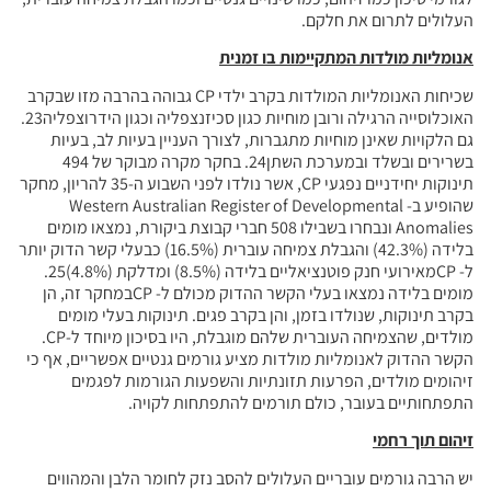
העלולים לתרום את חלקם.
אנומליות מולדות המתקיימות בו זמנית
שכיחות האנומליות המולדות בקרב ילדי CP גבוהה בהרבה מזו שבקרב
האוכלוסייה הרגילה ורובן מוחיות כגון סכיזנצפליה וכגון הידרוצפליה23.
גם הלקויות שאינן מוחיות מתגברות, לצורך העניין בעיות לב, בעיות
בשרירים ובשלד ובמערכת השתן24. בחקר מקרה מבוקר של 494
תינוקות יחידניים נפגעי CP, אשר נולדו לפני השבוע ה-35 להריון, מחקר
שהופיע ב- Western Australian Register of Developmental
Anomalies ונבחרו בשבילו 508 חברי קבוצת ביקורת, נמצאו מומים
בלידה (42.3%) והגבלת צמיחה עוברית (16.5%) כבעלי קשר הדוק יותר
ל- CPמאירועי חנק פוטנציאליים בלידה (8.5%) ומדלקת (4.8%)25.
מומים בלידה נמצאו בעלי הקשר ההדוק מכולם ל- CPבמחקר זה, הן
בקרב תינוקות, שנולדו בזמן, והן בקרב פגים. תינוקות בעלי מומים
מולדים, שהצמיחה העוברית שלהם מוגבלת, היו בסיכון מיוחד ל-CP.
הקשר ההדוק לאנומליות מולדות מציע גורמים גנטיים אפשריים, אף כי
זיהומים מולדים, הפרעות תזונתיות והשפעות הגורמות לפגמים
התפתחותיים בעובר, כולם תורמים להתפתחות לקויה.
זיהום תוך רחמי
יש הרבה גורמים עובריים העלולים להסב נזק לחומר הלבן והמהווים