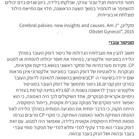
חמור מדגימות חבל טבור עורקי, שנלקחו בלידה, כיוון שגזים בדם יכולים
להשתפר או להחמיר במשך השעה הראשונה, תלוי אם החייאת הילוד
מוצלחת או בעייתית.
מקלינן, “Cerebral palsies: new insights and causes. Am J
Obstet Gynecol”, 2015 .
מוניטור עוברי
חשוב להבין את מגבלותיו הגדולות של ניטור דופק העובר במהלך
הלידה במוניטור אלקטרוני, במיוחד את חוסר יכולתו להפחית או למנוע
CP. סקירות מערכתיות של מחקר ראשוני בנושא בדיקות אקראיות,
מבוקרות ורלוונטיות של דופק העובר במוניטור אלקטרוני אינן מראות
שום ירידה בשיעורי ה- CPבשימושן בהשוואה להאזנה לדופק העובר
בפרקי זמן קצרים.16 ניטור מתמשך של דופק העובר במוניטור
אלקטרוני נערך לראשונה בשנות ה-60′ בלא בחינה קודמת בעזרת
ניסויים אקראיים מבוקרים, אחד השיקולים לכך היה האמונה, כי הוא
יאפשר זיהוי מוקדם של מצוקה עוברית אקוטית, בייחוד היפוקסיה.
הייתה תקוה, כי הדבר יפחית את הפגיעה המוחית במהלך הלידה לאור
ההנחה הוותיקה ולאור האמונה הוותיקה, כי מקרי CP מרובים נגרמו
מפאת תחילת היפוקסיה אקוטית בלידה, שאפשר היה למנוע. עם זאת
דופק עוברי הוא מדד עקיף למדי וחלש למדי של תפקוד מוחי עוברי
בעבר ובהווה ושל הנזק בעבר ובהווה.