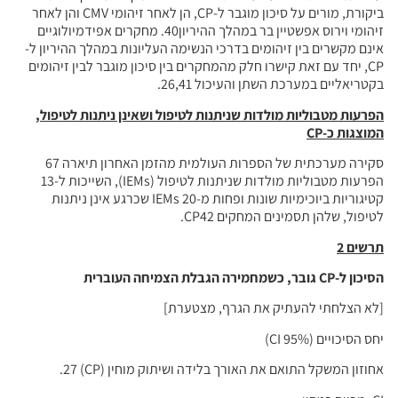
ביקורת, מורים על סיכון מוגבר ל-CP, הן לאחר זיהומי CMV והן לאחר
זיהומי וירוס אפשטיין בר במהלך ההיריון40. מחקרים אפידמיולוגיים
אינם מקשרים בין זיהומים בדרכי הנשימה העליונות במהלך ההיריון ל-
CP, יחד עם זאת קישרו חלק מהמחקרים בין סיכון מוגבר לבין זיהומים
בקטריאליים במערכת השתן והעיכול 26,41.
הפרעות מטבוליות מולדות שניתנות לטיפול ושאינן ניתנות לטיפול,
המוצגות כ-
CP
סקירה מערכתית של הספרות העולמית מהזמן האחרון תיארה 67
הפרעות מטבוליות מולדות שניתנות לטיפול (IEMs), השייכות ל-13
קטיגוריות ביוכימיות שונות ופחות מ-20 IEMs שכרגע אינן ניתנות
לטיפול, שלהן תסמינים המחקים CP42.
תרשים 2
הסיכון ל-
CP
גובר, כשמחמירה הגבלת הצמיחה העוברית
[לא הצלחתי להעתיק את הגרף, מצטערת]
יחס הסיכויים (95% CI)
אחוזון המשקל התואם את האורך בלידה ושיתוק מוחין (CP) 27.