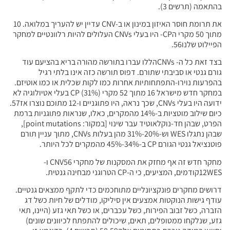
בהתאמה (תרשים 3).
את תרומת חוסר האיזון במינון או ב-CNV עדיין יש להעריך במלואה. 10
מתוך 50 מקרי הCP- היו בעלי CNVs העלולים להיות רלוונטיים למחקר
הפיילוט שלנו56.
בצד זאת כל ה- CNVsהללו עברו בתורשה מהורה בריא בהציעם עוד
גורם גנטי או סביבתי שתורם. דפוס תורשה כזה אינו בלתי רגיל
בהפרעות נוירו-התפתחותיות אחרות כמו לקות שכלית או כמו אוטיזם.
במחקר חדש מישראל 16 מתוך 52 מקרי CP (31%) בעלי אטיולוגיה לא
ידועה היו בעלי CNVs, שכך נראה, היו פתוגניים ו-12 מתוכם נוצרו אז57.
כיום שילוב מוטציות ב-14% מהמקרים, כאלו, שנראות פתוגניות ברמת
הפרט, שבהן חד-נוקלאוטיד עבר שינוי [במקור: point mutations],
שבהן נתגלו WES וש-20%-31% מהן בעלות CNVs, מתוך עניין תורם
פוטנציאל גנטי הגורם CP ב-34%-45% מהמקרים לכל היותר.
מחקר חדש זה אף מחזק את המסקנות של מחקרי CNV56 ו-
12WESקודמים, המציעים, כי ה-CP הטרוגני מבחינה גנטית.
דרושים מחקרים פונקציונליים מתוחכמים כדי לתקף ממצאים גנטיים.
עודף גישות הנוקטות אמצעים אין סיליקו, מודלים של חיות כשל דג
הזברה, כשל זבוב הפירות, כשל עכברים, או כשל תאי גזע (היינו, תאי
גזע, שנלקחו ממטופלים, תאים, שיכולים להתפתח לכיוונים שונים)