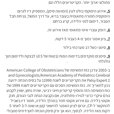
פתולוגי ארוך יותר. הקריטריונים הללו הם:
5.
אירוע היפוקסי בולט לעין (המהווה סימן), המספיק דיו לגרום
היפוקסיה חמורה פתאומית בעובר בריא, על דרך המשל, צניחת חבל
הטבור, דימום לפני הלידה, קרע ברחם.
6.
דופק עוברי איטי פתאומי מאז אירוע זה.
7.
ציון אפגר נמוך מ-4 כעבור 5 דקות.
8.
סימני כשל רב מערכתי בילוד
9.
סימנים מוקדמים בדימות המוח (בטווח של 5 d) לבצקת ולדימום תוך
גולגלתי .
ב-2003 עדכן כוח המשימה של American College of Obstetricians
and Gynecologists/American Academy of Pediatrics Cerebral
Palsy Expert 2 את הקריטריונים לשנת 11999 על בסיס הוכחה ידועה
נכון לתאריך זה. כוח המשימה הסכים עם הקריטריונים לשנת 1999 של
כוח המשימה הזה והוסיף קריטריון חיוני רביעי, שהיה נחוץ, שאין לקבוע
גורם עיקרי כרוני לנוירו-פתולוגיה, אם נקבעה הנחה לגבי הגורם, חנק
אקוטי בלידה. גם אירוע אקוטי חוזר במהלך הלידה, חמור דיו בשביל
להתקשר ל-CP, יגרום לציון האפגר להישאר קטן או שווה ל-3 לאחר 5
דקות מאז הלידה. לבסוף, הוא אך ורק סיפק הוכחה לאצידוזיס מטבולי