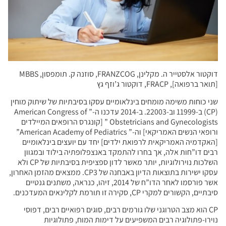
דוקטור אלסטייר ה. מקלינן, FRANZCOG, סוזנה ק. תומפסון, MBBS
[תואר ברפואה], FRACP, דוקטור ג’וזף גץ
שני כוחות משימה מומחים בינלאומיים עסקו בסיבתיות של שיתוק מוחין
(CP) ב-11999 וב-22003. ב-2014 עדכנו ה-” American Congress of
Obstetricians and Gynecologists ” [קונגרס הרופאים המיילדים
ורופאי הנשים האמריקאי] וה-” American Academy of Pediatrics”
[האקדמיה האמריקאית לרפואת ילדים] יחד עם יועצים בינלאומיים
רבים דו”חות אלה, אך בחרו להתמקד באנצפלופתיה בילוד ובמגוון
השלכות נוירולוגיות, יותר מאשר לדון ספציפית בסיבתיות של CP ולא
עסקו ישירות בתוצאות הדיון באבחנה של CP3. ממצאים מהזמן האחרון,
אשר פורסמו לאחר הדו”ח של 2014, זיהו, כנראה, משתנים גנטיים
סיבתיים, הקשורים למקרי CP, סקירה זו תורמת לקלינאים המעדכנים.
CP הוא מצב הטרוגני שלו גורמים רבים, סוגים רפואיים רבים, דפוסי
נוירו-פתולוגיה רבים המשפיעים על דימות המוח, פתולוגיות