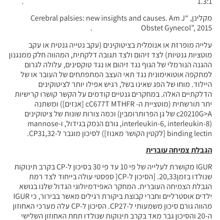
1.3:1 .
מקלינן, “Cerebral palsies: new insights and causes. Am J
Obstet Gynecol”, 2015 .
עלייה מופרזת או אנומלית בציטוקינים (עקב נטייה גנטית או עקב
מוטציות גנטיות) לצד זיהום ולצד תגובה דלקתית, המהווה חלק ממנגנון
ההגנה הנורמלי של הגוף נגד זיהום או נגד טוקסינים, עלולה לגרום
למתקפה אוטואימונית נגד תאי העצב המתפתחים של העובר או של
היילוד. מוחו של הפג שאינו בשל, רגיש אפילו יותר לציטוקינים
הדלקתיים האלה. במחקרים גנטיים קודמים על הקשר קושרו קרישיות
יתר תורשתית (מוטציית ה- cC677T MTHFR [אנזים]) ומשתנה
c20210G>A של גן הפרותרומבין) וכמה צורות שונות של ציטוקינים
(interleukin-6, interleukin-8, גורם הנמק בגידול, ו-mannose
binding lectin [לקטין הקושר מאנוז]) לסיכון מוגבר ל-CP31,32.
הגבלת צמיחה עוברית
IGUR מקושרת לעלייה של פי 10 עד פי 30 בסיכון ל-CP בקרב תינוקות
שנולדו בזמן20,33. [הסיכון ל-CP[ ספסטי עולה בייחוד לצד רמת
הגבלת הצמיחה העוברית. המחקר האפידמיולוגי הגדול שלנו בנושא
ילדים אוסטרליים וחברי קבוצת ביקורת רגילים מאשר בבירור, כי IGUR
מהווה גורם סיכון משמעותי ל-CP27. הסיכון ל-CP עלה מערכי האחוזון
ה-20 והסיכון גבר מאד בקרב תינוקות שנולדו תחת האחוזון השלישי