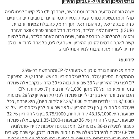
גורמי הסיכון הרפואי ל-
CP
בזמן ההיריון
ישנה הוכחה מדעית הולכת ומתגבשת, שבדרך CP כלל קשור לפתולוגיה
מולדת מתמשכת כמו מוטציות גנטיות וכמו טריגרים סביבתיים הגיוניים
כזיהום בקטריאלי, כזיהום ויראלי תוך רחמי, כהגבלת צמיחה עוברית
(IGUR), כדימום לפני הלידה, ככריכת חבל הטבור סביב צוואר העובר
וכסיכון להפלה20. במבט לאחור, שנים רבות לאחר הלידה, עלול להיות
קשה לאתר גורמים לסיכון ההיריון, אשר עלולים, כל אחד לחוד או כולם
יחדיו, לעורר את הסיבות לנוירו-פתולוגיה.
לידת פג
לידת פג מהווה גורם סיכון משמעותי ל- CPומתרחשת בכ-35%
מהמקרים. הסיכון עולה, ככל שגיל ההיריון המעשי יורד20,21. הסיכון ל-
CPלפני גיל ההיריון של 33 שבועות גבוה פי 30 מזה שבקרב אלה שנולדו
בזמן והוא עומד על 70 מתוך 1,000 לידות בערך7. שכיחות ה-CP
הגבוהה ביותר היא בקרב ילדים שנולדו לפני גיל ההיריון של 28 שבועות
(111.8/1000 ילודים שורדים 82.25/1000 לידות חיות), היא יורדת, ככל
שעולה גיל ההיריון, בין גיל ההיריון של 28 שבועות לבין גיל ההיריון של 31
שבועות היא 43.15/1000 לידות חיות, 6.75/1000 בין גיל ההיריון של 32
שבועות לבין גיל ההיריון של 36 שבועות ו-1.35/1000 בקרב אלה שנולדו
כעבור למעלה מ-36 שבועות22. המנגנונים והסיבות לנוירו-פתולוגיה
של CP יכולים להיבדל מאלה של תינוקות שנולדו בזמן, אף שהם קשורים
לגורמי סיכון כמו זיהום, כמו שינויים גנטיים וכמו הגבלת צמיחה עוברית,