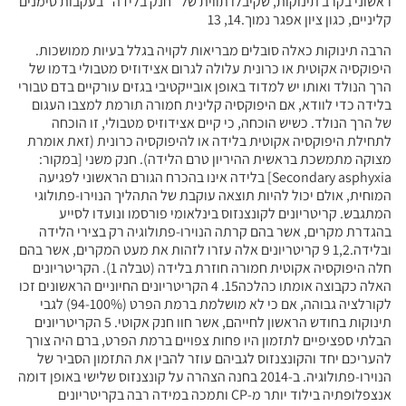
ראשוני בקרב תינוקות, שקיבלו תווית של “חנק בלידה” בעקבות סימנים
קליניים, כגון ציון אפגר נמוך.14, 13
הרבה תינוקות כאלה סובלים מבריאות לקויה בגלל בעיות ממושכות.
היפוקסיה אקוטית או כרונית עלולה לגרום אצידוזיס מטבולי בדמו של
הרך הנולד ואותו יש למדוד באופן אובייקטיבי בגזים עורקיים בדם טבורי
בלידה כדי לוודא, אם היפוקסיה קלינית חמורה תורמת למצבו העגום
של הרך הנולד. כשיש הוכחה, כי קיים אצידוזיס מטבולי, זו הוכחה
לתחילת היפוקסיה אקוטית בלידה או להיפוקסיה כרונית (זאת אומרת
מצוקה מתמשכת בראשית ההיריון טרם הלידה). חנק משני [במקור:
Secondary asphyxia] בלידה אינו בהכרח הגורם הראשוני לפגיעה
המוחית, אולם יכול להיות תוצאה עוקבת של התהליך הנוירו-פתולוגי
המתגבש. קריטריונים לקונצנזוס בינלאומי פורסמו ונועדו לסייע
בהגדרת מקרים, אשר בהם קרתה הנוירו-פתולוגיה רק בצירי הלידה
ובלידה.1,2 9 קריטריונים אלה עזרו לזהות את מעט המקרים, אשר בהם
חלה היפוקסיה אקוטית חמורה חוזרת בלידה (טבלה 1). הקריטריונים
האלה כקבוצה אומתו כהלכה15. 4 הקריטריונים החיוניים הראשונים זכו
לקורלציה גבוהה, אם כי לא מושלמת ברמת הפרט (94-100%) לגבי
תינוקות בחודש הראשון לחייהם, אשר חוו חנק אקוטי. 5 הקריטריונים
הבלתי ספציפיים לתזמון היו פחות צפויים ברמת הפרט, ברם היה צורך
להעריכם יחד והקונצנזוס לגביהם עוזר להבין את התזמון הסביר של
הנוירו-פתולוגיה. ב-2014 בחנה הצהרה על קונצנזוס שלישי באופן דומה
אנצפלופתיה בילוד יותר מ-CP ותמכה במידה רבה בקריטריונים