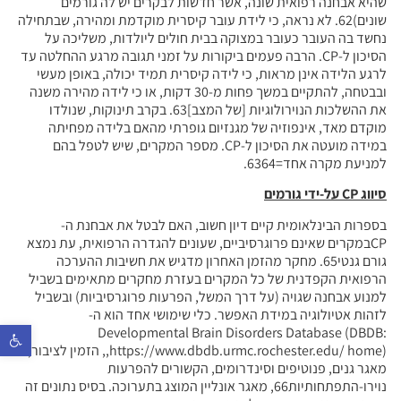
שהיא אבחנה רפואית שונה, אשר חדשות לבקרים יש לה גורמים
שונים)62. לא נראה, כי לידת עובר קיסרית מוקדמת ומהירה, שבתחילה
נחשד בה העובר כעובר במצוקה בבית חולים ליולדות, משליכה על
הסיכון ל-CP. הרבה פעמים ביקורות על זמני תגובה מרגע ההחלטה עד
לרגע הלידה אינן מראות, כי לידה קיסרית תמיד יכולה, באופן מעשי
ובבטחה, להתקיים במשך פחות מ-30 דקות, או כי לידה מהירה משנה
את ההשלכות הנוירולוגיות [של המצב]63. בקרב תינוקות, שנולדו
מוקדם מאד, אינפוזיה של מגנזיום גופרתי מהאם בלידה מפחיתה
במידה מועטה את הסיכון ל-CP. מספר המקרים, שיש לטפל בהם
למניעת מקרה אחד=6364.
סיווג
CP
על-ידי גורמים
בספרות הבינלאומית קיים דיון חשוב, האם לבטל את אבחנת ה-
CPבמקרים שאינם פרוגרסיביים, שעונים להגדרה הרפואית, עת נמצא
גורם גנטי65. מחקר מהזמן האחרון מדגיש את חשיבות ההערכה
הרפואית הקפדנית של כל המקרים בעזרת מחקרים מתאימים בשביל
למנוע אבחנה שגויה (על דרך המשל, הפרעות פרוגרסיביות) ובשביל
לזהות אטיולוגיה במידת האפשר. כלי שימושי אחד הוא ה-
פתח סר
Developmental Brain Disorders Database (DBDB:
https://www.dbdb.urmc.rochester.edu/ home),, הזמין לציבור,
מאגר גנים, פנוטיפים וסינדרומים, הקשורים להפרעות
נוירו-התפתחותיות66, מאגר אונליין המוצג בתערוכה. בסיס נתונים זה