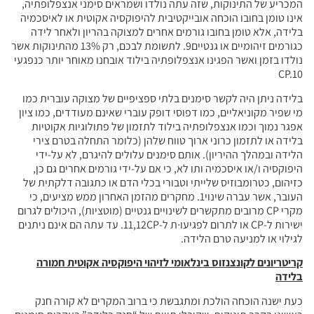
המכריע של התינוקות, שזה עתה נולדו ושמראים סימני אנצפלופתיה,
אינו טומן בחובו הוכחה אובייקטיבית להיפוקסיה אקוטית או לאיסכמיה
בלידה, אלא טומן בחובו גורמים אחרים למצוקה בהריון ולאחר לידה
כגורמים זיהומיים או גנטיים9. לתשומת לבכם, רק 13% מהתינוקות אשר
נולדו בזמן ואשר הפגינו אנצפלופתיה בילוד אובחנו מאוחר יותר כנפגעי
CP.10
בלידה ניתן היה לקשר סימנים בלתי ספציפיים של מצוקה עוברית כמו
מי שפיר מקוניאליים, כמו דפוסי דופק עוברי שאינם מעודדים, כמו ציון
אפגר נמוך וכמו אנצפלופתיה בילוד לתזמון של פתולוגיות אקוטיות
בלידה או לתזמון כרוני ארוך טווח שלהן (כלומר התחלה בטרם צירי
הלידה ובמהלך ההיריון). אותם סימנים עלולים להיגרם, לא על-ידי
היפוקסיה ו/או איסכמיה ותו לא, כי אם על-ידי גורמים אחרים גם כן,
כזיהום, כטרומבוזיס שלייתי וטבורי בכלי הדם או כתגובה דלקתית של
העובר, אשר עברה שינוי1. מחקרים מהזמן האחרון ממש מציעים, כי
מקרי CP מרובים מתקשרים לשינויים גנטיים (מוטציות), היכולים לגרום
ישירות ל-CP או לתרום לפגיעו∙ת ל-11,12CP. עד עתה הם אינם ניתנים
לגילוי או למניעה טרם הלידה.
קריטריונים לקונצנזוס בינלאומי לזיהוי היפוקסיה אקוטית חמורה
בלידה
כעת ישנה הוכחה הולכת ומתגבשת כי ברוב המקרים לא קורה חנק