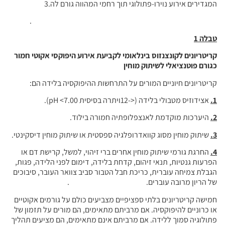
המגדירים אירוע נוירו-פתולוגי תוך רחמי המהווה גורם לה.3
.
טבלה 1
קריטריונים לקונצנזוס בינלאומי לקביעת אירוע היפוקסי אקוטי חמור
כגורם פוטנציאלי לשיתוק מוחין
קריטריונים חיוניים המורים על התרחשות ההיפוקסיה בלידה הם:
1.
אצידוזיס מטבולי בלידה (<-12ויתרה בסיסית pH <7.00).
2.
היערכות מוקדמת לאנצפלופתיה חמורה בילוד.
3.
שיתוק מוחין מסוג קוואדרופלגיה ספסטית או שיתוק מוחין דיסקינטי.
4.
החרגת גורמי שיתוק מוחין אחרים ברי זיהוי, למשל, קרישת דם או
הפרעות גנטיות, תנאי זיהום, קדחת בלידה, דימום לפני הלידה, פגות,
הגבלת צמיחה עוברית, כריכת חבל הטבור סביב צוואר העובר, סיבוכים
של הריון מרובה עוברים. .
חמישה קריטריונים בלתי ספציפיים מצביעים כולם על גורמים אקוטיים
או כרוניים להיפוקסיה. אם מרביתם מתאימים, הם מורים על תזמון של
פתולוגיה סמוך ללידה. אם מרביתם אינם מתאימים, הם מציעים תהליך