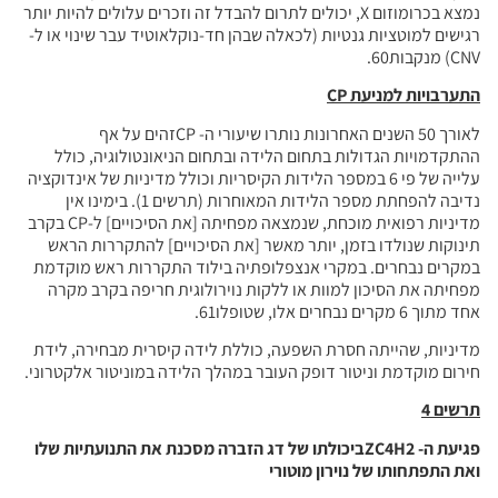
נמצא בכרומוזום X, יכולים לתרום להבדל זה וזכרים עלולים להיות יותר
רגישים למוטציות גנטיות (לכאלה שבהן חד-נוקלאוטיד עבר שינוי או ל-
CNV) מנקבות60.
התערבויות למניעת
CP
לאורך 50 השנים האחרונות נותרו שיעורי ה- CPזהים על אף
ההתקדמויות הגדולות בתחום הלידה ובתחום הניאונטולוגיה, כולל
עלייה של פי 6 במספר הלידות הקיסריות וכולל מדיניות של אינדוקציה
נדיבה להפחתת מספר הלידות המאוחרות (תרשים 1). בימינו אין
מדיניות רפואית מוכחת, שנמצאה מפחיתה [את הסיכויים] ל-CP בקרב
תינוקות שנולדו בזמן, יותר מאשר [את הסיכויים] להתקררות הראש
במקרים נבחרים. במקרי אנצפלופתיה בילוד התקררות ראש מוקדמת
מפחיתה את הסיכון למוות או ללקות נוירולוגית חריפה בקרב מקרה
אחד מתוך 6 מקרים נבחרים אלו, שטופלו61.
מדיניות, שהייתה חסרת השפעה, כוללת לידה קיסרית מבחירה, לידת
חירום מוקדמת וניטור דופק העובר במהלך הלידה במוניטור אלקטרוני.
תרשים 4
פגיעת ה-
ZC4H2
ביכולתו של דג הזברה מסכנת את התנועתיות שלו
ואת התפתחותו של נוירון מוטורי