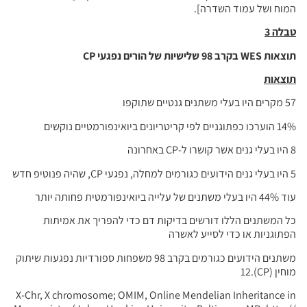
המוח ושל עמוד השדרה].
טבלה 3
תוצאות
WES
בקרב 98 שלישיות של הורים נפגעי
CP
תוצאות
57 מקרים היו בעלי משתנים גנטיים שתוקפו
14% הוערכו כפתוגניים לפי קריטריונים ביואינפורמטיים נוקשים
8 היו בעלי גנים אשר קושרו ל-CP באחרונה
5 היו בעלי גנים הידועים כגורמים למחלה, נפגעי CP, שהיה פנוטיפ חדש
עוד 44% היו בעלי משתנים של עלייה ביואינפורמטית פחותה יותר
כל המשתנים הללו דורשים בדיקות דם כדי להפריך את אמיתות
הפתוגניות או כדי לסייע לאשרה
משתנים הידועים כגורמים בקרב 98 משפחות ספורדיות נפגעות שיתוק
מוחין (CP).12
X-Chr, X chromosome; OMIM, Online Mendelian Inheritance in