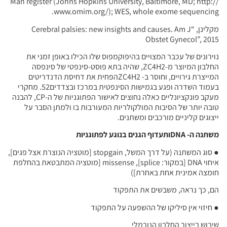
Man register (Johns Hopkins University, Baltimore, MD; http://
www.omim.org/); WES, whole exome sequencing.
מקלינן, “Cerebral palsies: new insights and causes. Am J
Obstet Gynecol”, 2015
נוירונים של עכבר המצויים בהיפוקמפוס שלו הכילו באופן זמני את
החלבון המיוצר מ-ZC4H2, שהיה בתא פוסט-סינפטי של סינפסה
המייצרת גירויים, וחוסר ב- ZC4H2הפחית את דחיסת הדנדריטים
בעמוד השדרה ופגע בגמישות הסינפטית במרכז ובצדדים52. מחקרי
מעקב פונקציונליים כאלה נחוצים לאישור הפתוגניות של ה-CP, להבנה
טובה יותר של הסיבות המולקולריות המעורבות בו ולמתן הסבר על
ייצוגים קליניים מורכבים ומשתנים.
משתנה ה-
DNA
ותעדוף הגנים בנוגע לפתוגניות
●
סוג המשתנה (על דרך המשל, stopgain [מוטציה הנוצרת אצל פגים],
איחוי DNA [במקור: splice], missense [מוטציה המתבטאת בהחלפת
חומצה אמינית אחת באחרת])
הם, כך נראה, משבשים את התפקוד
●
חיזוי אין סיליקו של ההשפעה על התפקוד
שיבוש בייצור החלבון הנורמלי