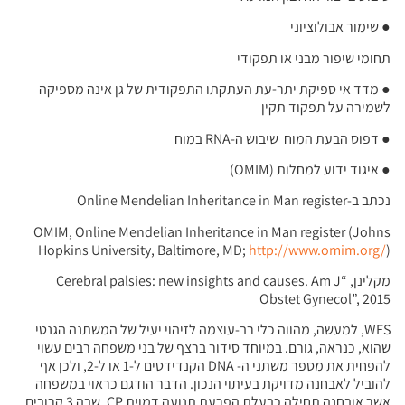
●
שימור אבולוציוני
תחומי שיפור מבני או תפקודי
●
מדד אי ספיקת יתר-עת העתקתו התפקודית של גן אינה מספיקה
לשמירה על תפקוד תקין
●
דפוס הבעת המוח שיבוש ה-RNA במוח
●
איגוד ידוע למחלות (OMIM)
נכתב ב-Online Mendelian Inheritance in Man register
OMIM, Online Mendelian Inheritance in Man register (Johns
Hopkins University, Baltimore, MD;
http://www.omim.org/
)
מקלינן, “Cerebral palsies: new insights and causes. Am J
Obstet Gynecol”, 2015
WES, למעשה, מהווה כלי רב-עוצמה לזיהוי יעיל של המשתנה הגנטי
שהוא, כנראה, גורם. במיוחד סידור ברצף של בני משפחה רבים עשוי
להפחית את מספר משתני ה- DNA הקנדידטים ל-1 או ל-2, ולכן אף
להוביל לאבחנה מדויקת בעיתוי הנכון. הדבר הודגם כראוי במשפחה
אשר אובחנה תחילה כבעלת הפרעת תנועה דמוית CP, שבה 3 קרובים