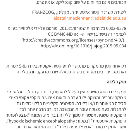
הכותבים אינם מדווחים על שום קונפליקט או אינטרס.
ליצירת קשר: דוקטור אלסטייר ה. מקלינן, FRANZCOG,
alastair.maclennan@adelaide.edu.au
0002-9378 כל הזכויות שמורות©2015. פורסם על-ידי אלסווייר בע”מ.
למאמר זה גישה ברישיון ה- CC BY-NC-ND nc.
(http://creativecommons.org/licenses/bync-nd/4.0/).
http://dx.doi.org/10.1016/j.ajog.2015.05.034
.
רק אחוז קטן מהמקרים מתקשר להיפוקסיה אקוטית בלידה.5-8 למרות
זאת מקרים רבים מסווגים בשוגג ככאלה שנגרמו עקב חנק בלידה.
חנק בלידה
חנק בלידה הוא מושג מיושן העלול להטעות, כי תינוק הנולד בעל סימני
מצוקה עוברית ומצוקת ילוד עבר בוודאות אירוע היפוקסי אקוטי בצירי
הלידה המאוחרים ו/או בלידה. הסימנים הקליניים הללו יכולים גם
להתגלות בעת מצוקה עוברית הנמשכת זמן רב הרבה יותר לצד
היפוקסיה משנית אפשרית סמוך ללידה.1 בדומה, המונח “אנצפלופתיה
היפוקסית איסכמית” [במקור: hypoxic ischemic encephalopathy],
אשר הוחלף במונח “אנצפלופתיה בילוד” ככזה המתאר את הרוב