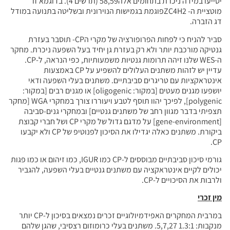
יסייעו במידה ניכרת בתחומים אלה58,59 (תרשים 4). בדוגמא זו
מוטציית ה- ZC4H2פוגמת בגמישות הנוירונית ובשליטה בתנועה במודל
דג הזברה.
סביר להניח כי לפחות הפרופורציה של מקרי הCP- תוסבר בעזרת
גנטיקה מורכבת יותר ולא רק בעזרת גן יחיד בעל השפעה ניכרת. מחקר
ה-WES שלנו זיהה תרומות גנטיות משמעותיות, כפי הנראה, ל-CP.
עדיין יש לזהות משתנים העלולים להשפיע על CP באמצעות
אינטראקציות עם טריגרים סביבתיים. משתנים בעלי השפעה ודאי
יושפעו מגנים מעטים [במקור: oligogenic] או מגנים רבים [במקור:
polygenic], לפיכך יהוו תוסף לטבע ויעוררו צורך במחקרי WGA [מחקר
תצפיתי בדבר מגוון רחב של משתנים גנטיים] ובמחקרי גנים-סביבה
[gene-environment] על מדגם גדול של מקרי CP ושל חברי קבוצת
ביקורת. משתנים כאלה יגדילו את הסיכון לפנוטיפ של CP ולא יקבעו
CP.
גורמי סיכון סביבתיים מבוססים ל-CP כמו IGUR, כמו זיהום או כמו פגות
יכולים לקיים אינטראקציה עם משתנים גנטיים בעלי השפעה, להגביר
ולרבות את הסיכויים ל-CP.
מין זכרי
במרבית המחקרים האפידמיולוגיים זכרים נמצאים בסיכון ל-CP יותר
מנקבות: 1.3:1 5,7,27. משתנים בעלי כרומוזום רצסיבי, שהגן שלהם