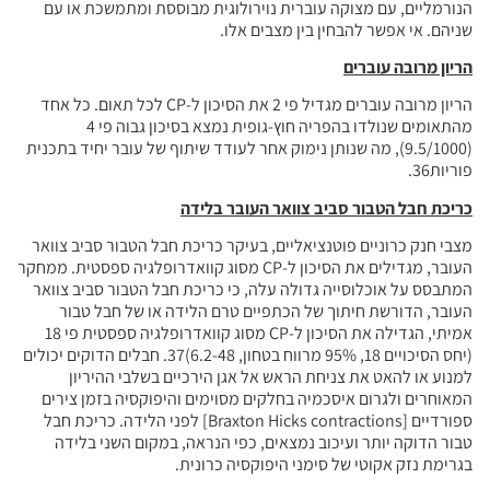
הנורמליים, עם מצוקה עוברית נוירולוגית מבוססת ומתמשכת או עם
שניהם. אי אפשר להבחין בין מצבים אלו.
הריון מרובה עוברים
הריון מרובה עוברים מגדיל פי 2 את הסיכון ל-CP לכל תאום. כל אחד
מהתאומים שנולדו בהפריה חוץ-גופית נמצא בסיכון גבוה פי 4
(9.5/1000), מה שנותן נימוק אחר לעודד שיתוף של עובר יחיד בתכנית
פוריות36.
כריכת חבל הטבור סביב צוואר העובר בלידה
מצבי חנק כרוניים פוטנציאליים, בעיקר כריכת חבל הטבור סביב צוואר
העובר, מגדילים את הסיכון ל-CP מסוג קוואדרופלגיה ספסטית. ממחקר
המתבסס על אוכלוסייה גדולה עלה, כי כריכת חבל הטבור סביב צוואר
העובר, הדורשת חיתוך של הכתפיים טרם הלידה או של חבל טבור
אמיתי, הגדילה את הסיכון ל-CP מסוג קוואדרופלגיה ספסטית פי 18
(יחס הסיכויים 18, 95% מרווח בטחון, 6.2-48)37. חבלים הדוקים יכולים
למנוע או להאט את צניחת הראש אל אגן הירכיים בשלבי ההיריון
המאוחרים ולגרום איסכמיה בחלקים מסוימים והיפוקסיה בזמן צירים
ספורדיים [Braxton Hicks contractions] לפני הלידה. כריכת חבל
טבור הדוקה יותר ועיכוב נמצאים, כפי הנראה, במקום השני בלידה
בגרימת נזק אקוטי של סימני היפוקסיה כרונית.