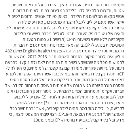
פעמים רבות ניטור דופק העובר במהלך הלידה בעל תוצאות חיוביות
שגויות, ובזכות הלחצים לדון בלידה במדינות רבות, לעיתים קרובות
אנשי מקצוע המלווים את הלידה, ובאופן מיוחד אנשים, הזוכים לטיפול
אישי, אשר אינם יכולים לקבל השגחה מתמשכת, מעדיפים לידה
קיסרית. בעלי מקצוע המשגיחים על הלידה, לרוב בתגובה לפרשנות לא
ודאית של ניטור דופק העובר, תרמו לעלייה ניכרת בשיעורי הלידות
הקיסריות ללא שינוי בשיעורי ה-CP (תרשים 1). כמות הטענות
המינימלית בנוגע ל- CPגבוהה מאד במדינות דוגמת ארצות הברית,
דוגמת אוסטרליה ודוגמת אנגליה. ה- English health trusts שילם 482
מיליון אירו לצורך סיקור “הזנחת האמהו∙ת” ב-2012-2013, מה ששווה
לחמישית מכל מה שמושקע בשירותים הניתנים לאם ולתינוק17. כהבעת
דעות על עדויות שקריות מעידה קבוצה קטנה של מומחים, כי העילה ל-
CPהייתה חנק בלידה, אשר זוהה במהלכה, ואשר הייתה אפשרות למנוע
באמצעות לידה מוקדמת יותר. כדי לקרוא תיגר על דעה חסרת בסיס
וחסרת הוכחה שכזו הגיע תורם של עמיתים העוסקים בתחום הלידה ושל
חברות אקדמיות מתחום המדע להבהיר, כי ניטור דופק העובר: (1) אינו
יכול לקבוע את מועד תחילת הנוירו-פתולוגיה. (2) אינו יכול לקבוע
מועד, שבו תהיה הפיכה ואחר בלתי הפיכה. ו-(3) אינו יכול לשמש
לקביעה, כי לידה מוקדמת תהיה לידה קיסרית, אשר “בהתחשב בכל
האפשרויות” תמנע את תוצאת ה-CP18. רצוי שבתי המשפט ימצאו, כי
מדע זבל בלתי קביל בקביעת גורמי ה- CP ובמניעתו19.