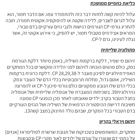
כליאת כתפיים ממושכת
עלול להיות קשה לחזות דבר כזה ולהתמודד עמו. אם הדבר חמור, הוא
עלול לגרום לשברים, ללידה שקטה או להיפוקסיה אקוטית חמורה. חובה
להחריג גורמי CP הגורמים רגישות ולגבי גזים עורקיים בדם טבורי,
המראים אצידוזיס מטבולי חמור, יש להסיק, כי אירוע אקוטי זה, אשר
נגלה לעינינו, גרם ל-CP.
פתולוגיה שלייתית
זיהום מי שפיר, דלקת ברקמות השיליה, באופן מיוחד דלקת הגורמת
נמק, כולם מהווים הוכחה לזיהום לפני הלידה ומקושרים בכל המחקרים
האפידמיולוגיים לסיכון מוגבר ל-CP 28,29,38. דלקת כרונית ברקמות
השיליה, אוטם גדול, מחלות תרומבוטיות בכלי הדם של העובר ונמק
בכלי הדם שלו הנובע ממקוניום כולם גורמי סיכון ל-CP או להפרעה
נוירולוגית39. בשכיחות המוגברת של אנומליה שלייתית ושל אנומליה
בחבל הטבור בקרב ילדים שאובחנו לאחר מכן כנפגעי CP טמונה
חשיבות דרישת ההיסטוריה הרפואית של השיליה ושל הגזים העורקיים
בדם הטבורי בכל המקרים, שבהם נולד התינוק במצב קשה13.
זיהום ויראלי בהריון
מחקרים, המשתמשים בטכניקות של תגובת שרשרת לפולימראז [אנזים]
על כתמי דם שנוצרו על עורם של ילודים לאור מקרי CP ובקבוצות