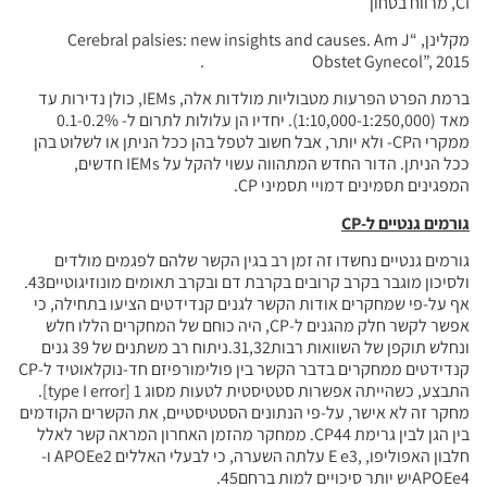
CI, מרווח בטחון
מקלינן, “Cerebral palsies: new insights and causes. Am J
Obstet Gynecol”, 2015 .
ברמת הפרט הפרעות מטבוליות מולדות אלה, IEMs, כולן נדירות עד
מאד (1:10,000-1:250,000). יחדיו הן עלולות לתרום ל- 0.1-0.2%
ממקרי הCP- ולא יותר, אבל חשוב לטפל בהן ככל הניתן או לשלוט בהן
ככל הניתן. הדור החדש המתהווה עשוי להקל על IEMs חדשים,
המפגינים תסמינים דמויי תסמיני CP.
גורמים גנטיים ל-
CP
גורמים גנטיים נחשדו זה זמן רב בגין הקשר שלהם לפגמים מולדים
ולסיכון מוגבר בקרב קרובים בקרבת דם ובקרב תאומים מונוזיגוטיים43.
אף על-פי שמחקרים אודות הקשר לגנים קנדידטים הציעו בתחילה, כי
אפשר לקשר חלק מהגנים ל-CP, היה כוחם של המחקרים הללו חלש
ונחלש תוקפן של השוואות רבות31,32.ניתוח רב משתנים של 39 גנים
קנדידטים ממחקרים בדבר הקשר בין פולימורפיזם חד-נוקלאוטיד ל-CP
התבצע, כשהייתה אפשרות סטטיסטית לטעות מסוג 1 [type I error].
מחקר זה לא אישר, על-פי הנתונים הסטטיסטיים, את הקשרים הקודמים
בין הגן לבין גרימת CP44. ממחקר מהזמן האחרון המראה קשר לאלל
חלבון האפוליפו, ,E e3 עלתה השערה, כי לבעלי האללים APOEe2 ו-
APOEe4יש יותר סיכויים למות ברחם45.