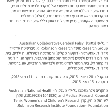
האוכלוסייה זמינים1. היא נותרה סביב 2-2.5/1000 לידות. על אף שהיו
תנודות סטטיסטיות קטנות בשיעורי ה-CPבקרב ילדים שנולדו פגים,
נותרו שיעורי ה- CPבאותה תקופה יציבים4. הפרעות חדשות דוגמת
התקררות הראש או הגוף במקרים שנבחרו, [כאלה] הסובלים
מהיפוקסיה אקוטית, עדיין מקבלות באופן כללי שיעורים נמוכים יותר
באופן מובהק.
.
* על-פי [נתוני] ,Australian Collaborative Cerebral Palsy
Research Groupמוסד Robinson Research, אוניברסיטת אדלייד,
אדלייד, אוסטרליה (דוקטור מקלינן) והמחלקה לנוירולוגיית ילדים, בית
החולים לילדים ולנשים (דוקטור תומפסון) והתכנית לחקר הנוירולוגיה
(דוקטור גץ), בית הספר לפדיאטריה ולבריאות ההרבייה, אוניברסיטת
אדלייד, אדלייד, אוסטרליה.
התקבל ב-28 בינואר 2015, גרסה מתוקנת נכתבה ב-11 במאי 2015,
נתקבל ב-15 במאי 2015.
מחקרים אלה נתמכו על-ידי מענקי ה- Australian National Health
and Medical Research Council (1041920 ו-1019928), הקרן
לשיתוק מוחין, קרן Tenix, Women’s and Children’s Research
Foundation ו-Robinson Research Institute Foundation.