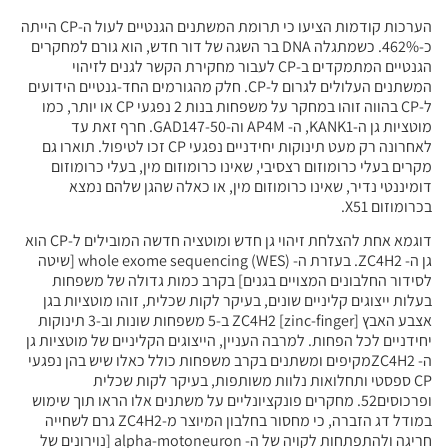
הערכות קודמות הציעו כי תרומת המשתנים הגנטיים לעול ה-CP הייתה
כ-462%. כשמתגלה DNA בר השגה של דור חדש, הוא גורם למחקרים
הגנטיים המתמקדים ב-CP לעבור מחקירת הקשר לגנים לזיהוי
המשתנים העלולים לגרום ל-CP. חלק מהגורמים החד-גנטיים הידועים
ל-CP בהווה זוהו במחקר על משפחות בנות 2 נפגעי CP או יותר, כמו
מוטציות גן ה-KANK1, ה- AP4M וה-GAD147-50. חרף זאת עד
לאחרונה רק מעט תינוקות יחידניים נפגעי CP זכו לטיפול. תוארו גם
מקרים בעלי כרומוזום רצסיבי, שאינו כרומוזום מין, בעלי כרומוזום
דומיננטי נדיר, שאינו כרומוזום מין, או כאלה שהגן שלהם נמצא
בכרומוזום X51.
דוגמא אחת להצלחת זיהוי גן חדש ומוטציה חדשה המובילים ל-CP הוא
גן ה- ZC4H2. בעזרת ה- whole exome sequencing (WES) [שיטה
לסידור החלבונים המצויים בגנים] בקרב כמות גדולה של משפחות
בעלות ייצוגים קליניים שונים, בעיקר לקות שכלית, זוהו מוטציות בגן
אצבע האבץ [zinc-finger] ZC4H2 ב-5 משפחות שונות וב-3 תינוקות
יחידניים לכל הפחות. למרבה העניין, הייצוגים הקליניים של מוטציות גן
ה- ZC4H2מקיפים ומשתנים בקרב משפחות כולל כאלו שיש בהן נפגעי
CP ספסטי ותחלואות נלוות משותפות, בעיקר לקות שכלית
ופרכוסים52. מחקרים פונקציונליים על משתנים אלו הראו תוך שימוש
במודל דג הזברה, כי מחסור בחלבון המיוצר מ-ZC4H2 גרם לשחייה
חריגה ולהתפתחות לקויה של ה- alpha-motoneuron [נוירונים של