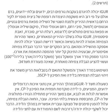
(תרשים 2).
IGUR יכולה להיגרם בעקבות גורמים רבים, ידועים ובלתי ידועים, ברם
אולם על-פי רוב היא משקפת היצמדות רופפת של ביצית מופרית לקיר
הרחם בראשית ההיריון ולמנח השגוי של השיליה מפאת גורמים גנטיים,
אנטומיים (למשל, סיבי רחם, רחם אנומלי מולד, מיקום שיליה אנומלי)
או מפאת גורמים פתולוגיים (לדוגמא, רעלת הריון, סוכרת, זאבת
סיסטמית). IGUR עולה בשלבי ההיריון המאוחרים, כאשר מהירות
הצמיחה אמורה להיות בשיאה וכאשר דרישת העובר יכולה להיות
אספקה מהשיליה ומהאם. ברוב המקרים יוצר הדבר הגבלת צמיחה
אסימטרית, שבעטיה התינוק קל יותר מהמסה התואמת את אורכו.
3
הדבר מספק מדד אורך ומשקל נמוך (משקל בלידה/אורך בלידה
*100)
ועשוי להציע הגבלת צמיחה מאוחרת, שאינה מעוררת חשד34.
השימוש במדד האורך והמשקל התואם לו בטבלאות הריון משפר את
זיהוי הגבלת הצמיחה בלידה ואת הסיכון ל-35CP.
כשעולה חשד ל- IGURבמהלך ההיריון, אין נתוני איכות רנדומליים
ידועים, המציעים, כי לידה מוקדמת תפחית את הסיכון ל-CP. אין
אפשרות לגלות או לנבא, אם במשך ההיריון מתחילה הנוירו-פתולוגיה
של ה-CP, מתבססת ונעשית בלתי הפיכה. עובר, החווה הגבלת צמיחה,
עלול להפגין סימנים של מצוקה עוברית אפשרית במהלך הלידה. הדבר
יכול לשקף יכולת ירודה/רזרבות לשם התמודדות עם לחצי הלידה