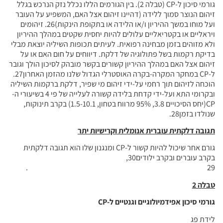
גורמי סיכון ל-CP (טבלה 2). בין הגורמים הללו נכלל נזק הנרכש בגלל
זיהום הנוצר סמוך ללידה (דהיינו זיהום אצל האם, המשפיע על העובר
ועל מוחו במשך ההיריון ו/או הלידה או בתקופת הינקות)26. זיהומים
ויראליים או בקטריאליים עלולים להיות יחסית שקטים במהלך ההיריון
ולא מזוהים בזמן מבחינה רפואית. לעיתים תכופות השיליה יוצאת מבלי
בדיקת רקמות בשל פתולוגיה של דלקת. דיווחים על חום האם או על
זיהום אצל האם במהלך ההיריון קשורים בקשר מובהק לסיכון הולך וגובר
ל-CP במחקר המקרה-בקרה האוסטרלי הגדול שלנו מהזמן האחרון27.
הוכחה לזיהום תוך רחמי על-ידי זיהום מי שפיר, דלקת ברקמות השיליה
ובקרומי התא ועל-ידי קדחת בלידה קשורה לעלייה של פי 4 בשיעורי ה-
CP(יחס הסיכויים 3.8, 95% מרווח בטחון, 1.5-10.1) בקרב תינוקות,
שנולדו בזמן28.
תגובה דלקתית עוברית אנומלית וקרישיות יתר
גורם אחר שיכול להיות קשור ל-CP ומנגנון שלו הוא תגובה דלקתית
בקרב עוברים ובקרב ילודים30,
29 .
טבלה 2
גורמי סיכון אפידמיולוגיים וגנטיים ל-
CP
לידת פג