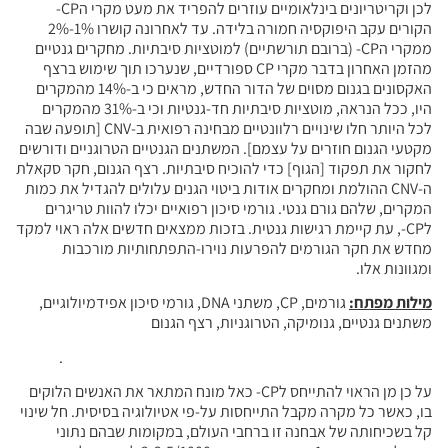
לכן וקריטריונים בינלאומיים עוזרים להפריד את מעט מקרי הCP-
הקורים עקב היפוקסיה חמורה בלידה. עד לאחרונה קושרו 1%-2%
ממקרי הCP- (ברובם תורשתיים) למוטציות סיבתיות. מחקרים גנטיים
מהזמן האחרון בדבר מקרי CP ספורדיים, שנערכו תוך שימוש ברצף
האקסונים בגנום מסוים של הדור החדש, מראים כי ב-14% מהמקרים
היו, ככל הנראה, מוטציות סיבתיות חד-גנטיות וכי ב-31% מהמקרים
לכל היותר חלו שינויים רלוונטיים מבחינה רפואית ב-CNV [תופעה שבה
מקטעי הגנום חוזרים על עצמם]. המשתנים הגנטיים הטרוגניים ודורשים
לחקור את תפקוד [הגוף] כדי להוכיח סיבתיות. רצף הגנום, חקר סקאלת
ה-CNV ההולמת ומחקרים אודות ביטוי הגנים עלולים להגדיל את כמות
המקרים, שלהם גורם גנטי. גורמי סיכון רפואיים יכלו להוות טריגרים
לCP-, עת קיימת רגישות גנטית. בזכות ממצאים חדשים אלה ראוי למקד
מחדש את חקר הגורמים להפרעות נוירו-התפתחותיות מורכבות
ומגוונות אלו.
מילות מפתח:
גורמים, CP, משתני DNA, גורמי סיכון אפידמיולוגיים,
משתנים גנטיים, גנומיקה, הטרוגניות, רצף הגנום
.
על כן מן הראוי להתייחס לCP- כאל מונח המתאר את האנשים הלוקים
בו, כאשר כל מקרה מקבל התייחסות על-פי אטיולוגיה בסיסית. חל שינוי
קל בשכיחותה של אבחנה זו ברחבי העולם, במקומות שבהם נתוני