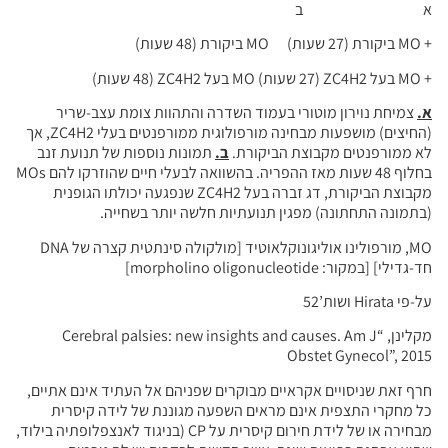
א ב
+ MO ביקורת (27 שעות) MO ביקורת (48 שעות)
+ MO בעל ZC4H2 (27 שעות) MO בעל ZC4H2 (48 שעות)
א.
צמיחת נוירון מוטורי בעמוד השדרה והתהוות צומת עצב-שריר
(החיצים) מושפעות מבחינה מורפולוגית ממורפנטים בעלי ZC4H2, אך
לא ממורפנטים מקבוצת הביקורת.
ב.
תמונות נוספות של תנועת זנב
בחלוף 48 שעות מאז ההפריה. בהשוואה לבעלי חיים שהוזרקו להם MOs
מקבוצת הביקורת, דג זברה בעל ZC4H2 שנפגעה יכולתו הגופנית
(בתמונה התחתונה) מפגין תנועתיות חלשה יותר בשחייה.
MO, מורפולינו אוליגונוקלאוטיד [מולקולה סינתטית קצרה של DNA
חד-גדילי] [במקור: morpholino oligonucleotide]
על-פי Hirata ושות’52
מקלינן, “Cerebral palsies: new insights and causes. Am J
Obstet Gynecol”, 2015
חרף זאת שניסויים אקראיים מבוקרים שפניהם אל העתיד אינם אתיים,
כל מחקרי התצפית אינם מראים השפעה מגוננת של לידה קיסרית
מבחירה או של לידת חירום קיסרית על CP (בניגוד לאנצפלופתיה בילוד,