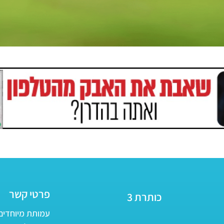
פרטי קשר
כותרת 3
עמותת מיוחדים - ע״ר 