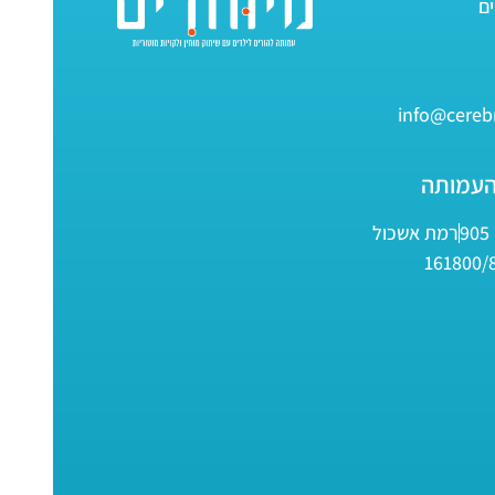
info@cerebr
העמותה
9
רמת אשכול