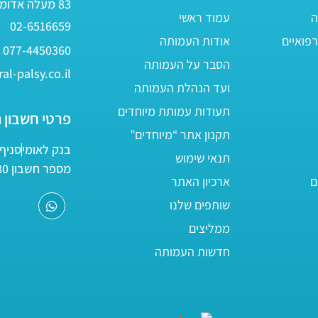
83 מעלה אדומים
ה
עמוד ראשי
02-6516659
פואיים
אודות העמותה
077-4450360
הסבר על העמותה
al-palsy.co.il
ועד הנהלת העמותה
תעודות עמותת מיוחדים
פרטי חשבון 
תקנון אתר “מיוחדים”
בנק לאומי
סניף 05
תנאי שימוש
מספר חשבון 161800/80
ם
ארכיון האתר
שותפים שלנו
ממליצים
חדשות העמותה