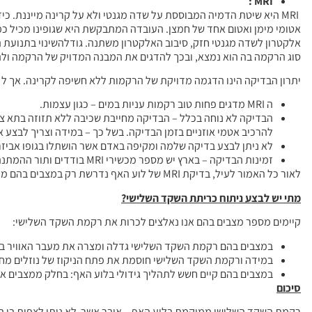
:
MRI
MRI היא שיטת הדמיה המבוססת על שדה מגנטי ולא על קרינה מייננת. כי
אטומי מימן ואטום אחד של חמצן. העובדה המתבקשת היא שגופינו מכיל כמו
אלקטרון לשדה מגנטי חזק, סיבוב האלקטרון משתנה. גודלהשינוי בתנועת ה
סוג הרקמה בה הוא נמצא, ובכך להדגים את המבנה המדויק של הרקמה ול
יתרון הבדיקה הינו הדגמה מדויקת של הרקמות ללא חשיפה לקרינה. אך ל MRI מספר חסרונות:
ה MRI מדגים פחות טוב רקמות עניות במים – כגון עצמות.
להרכיב אטמי אוזניים בזמן הבדיקה. בשל כך – במידה וצריך לבצע 
לא ניתן לבצע בדיקה שלמה ומקיפה באדם אשר הושתלו בגופו אביזר
זמינות הבדיקה – בארץ יש מספר מכשירי MRI בודדים ותור ההמתנה לבדיקה הינו ארוך.
לאור כל האמור לעיל, בדיקת MRI של לוע האף נדרשת רק במצבים בהם מדובר בחשד לגידול.
מתי יש לבצע ניתוח כריתת השקד השלישי
?
קיימים מספר מצבים בהם אנו נאלצים לכרות את רקמת השקד השלישי:
במצבים בהם רקמת השקד השלישי גדלה ומצרה את מעבר האוויר בלו
במידה ורקמת השקד השלישי חוסמת את פתח הניקוז של נוזלים מחלל
במצבים בהם קיים חשש לתהליך גידולי בלוע האף: בחלק ממצבים אל
סיכום
רקמת השקד השלישי ממוקמת בלוע האף – איבר אשר לא ניתן לצפות בו במ