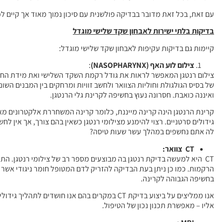
עם זאת, בכל זאת מדובר בבדיקה פולשנית עם סיכון נמוך מאוד אך קיים ל
בדיקות בלתי ישירות לאבחון שקד שלישי מוגדל
קיימות גם בדיקות עקיפות לאבחון שקד שלישי מוגדל:
צילום לוע האף
(NASOPHARYNX)
:
צילום רנטגן המאפשר לראות את גודל רקמת השקד השלישי ואת מידת הח
של בסיס הגולגולת וחוליות הצוואר ולחשב זוויות ומרחקים בין המבנים הש
ואיננה כואבת. חסרונה נעוץ בחשיפה לקרינת גלי הרנטגן.
גידולים סרטניים. רצוי להימנע מצילומי רנטגן כשאין בהם צורך, אך אין 
לה אתם נחשפים במהלך עשר שעות טיסה?
CT
צוואר:
CT היא למעשה בדיקת רנטגן בה מבוצעים מספר רב של צילומי רנטגן. הת
הרקמות. כמו כן ניתן בעת הבדיקה להזריק לדם המטופל חומר ניגודי אש
בחשיפה הגבוהה לקרינה.
אנו ממליצים על ביצוע בדיקת CT במקרים בהם אנ
אליו – מאפשרת תכנון נכון של הטיפול.