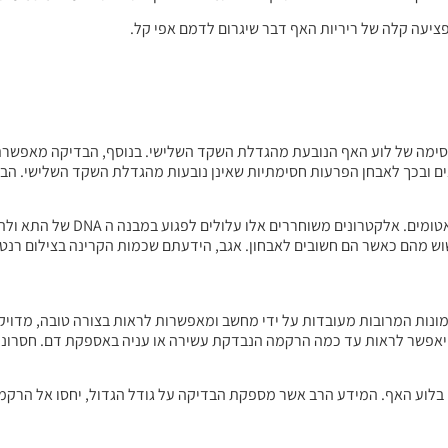
פציעה קלה של ריריות האף דבר שיגרום לדמם אפי קל.
סימה של לוע האף הנובעת מהגדלת השקד השלישי. בנוסף, הבדיקה מאפשרת
ונים ובכך לאבחן הפרעות חסימתיות שאינן נובעות מהגדלת השקד השלישי. הב
קרינת הרנטגן הינה קרינה מייננת, כלומר קרינה המשחררת א
לחשוש מהם כאשר הם חשובים לאבחון. אגב, הידעתם שכמות הקרינה בצילום רנטג
מונות המרובות מעובדות על ידי מחשב ומאפשרות לראות בצורה טובה, מדויקת
ר יאפשר לראות עד כמה הרקמה הנבדקת עשירה או עניה באספקת דם. חסרונה
ו חושדים לתהליך גידולי בלוע האף. המידע הרב אשר מספקת הבדיקה על גודל הגדול, יחסו א