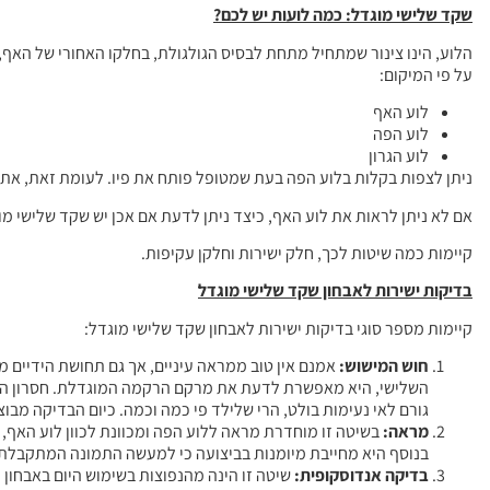
שקד שלישי מוגדל: כמה לועות יש לכם
?
הלוע, הינו צינור שמתחיל מתחת לבסיס הגולגולת, בחלקו האחורי של האף, 
על פי המיקום:
לוע האף
לוע הפה
לוע הגרון
ניתן לצפות בקלות בלוע הפה בעת שמטופל פותח את פיו. לעומת זאת, את לו
אם לא ניתן לראות את לוע האף, כיצד ניתן לדעת אם אכן יש שקד שלישי מו
קיימות כמה שיטות לכך, חלק ישירות וחלקן עקיפות.
בדיקות ישירות לאבחון שקד שלישי מוגדל
קיימות מספר סוגי בדיקות ישירות לאבחון שקד שלישי מוגדל:
חוש המישוש
:
אמנם אין טוב ממראה עיניים, אך גם תחושת הידיים 
השלישי, היא מאפשרת לדעת את מרקם הרקמה המוגדלת. חסרון הבד
גורם לאי נעימות בולט, הרי שלילד פי כמה וכמה. כיום הבדיקה מב
מראה
:
בשיטה זו מוחדרת מראה ללוע הפה ומכוונת לכוון לוע האף
בנוסף היא מחייבת מיומנות בביצועה כי למעשה התמונה המתקבלת ב
בדיקה אנדוסקופית
:
שיטה זו הינה מהנפוצות בשימוש היום באבחון