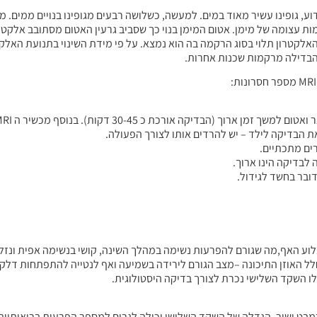
דוע, גופינו עשיר מאוד במים. למעשה, כשלושה רבעים מגופינו בנויים ממים. 
ת עצומה של מימן. אטום המימן בנוי כך שסביב גרעין האטום מסתובב אלקטר
אלקטרון תלוי בסוג הרקמה בה הוא נמצא. על פי מידת השינוי בתנועת האלקט
הבדילה מרקמות שכנות אחרות.
את הבדיקה לילד – יש להרדים אותו לצורך הפעולה.
ים מתכתיים.
ע האף,מה שגורם להפרעות נשימה במהלך השינה, קושי בנשימה אפית ונזלת
 האוזן התיכונה –מצב הגורם לירידה בשמיעה ואף לנטייה להתפתחות דלקות 
ו השקד השלישי נכרת לצורך בדיקה היסטולוגית.
בט ישיר. הגדלה של השקד השלישי יכולה לגרום למספר הפרעות בריאותיות ו