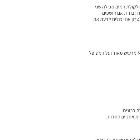
מולקולת המים מכילה שני
ון בודד. אם חושפים
רון אנו יכולים לדעת את
הבדיקה לא נוחה בכלל – הבדיקה מחייבת שכיבה ללא תזוזה בתא צר ואטום למשך זמן ארוך (הבדיקה אורכת כ 30-45 דקות). בנוסף מכשיר ה MRI מרעיש מאוד ועל המטופל
 כרונית.
אוזניים חוזרות.
לעתים יש צורך בביצוע