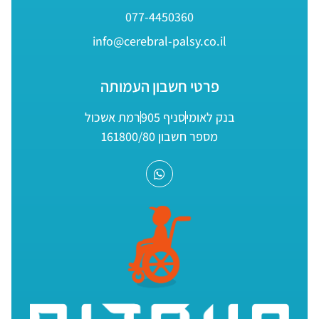
077-4450360
info@cerebral-palsy.co.il
פרטי חשבון העמותה
בנק לאומי
סניף 905
רמת אשכול
מספר חשבון 161800/80