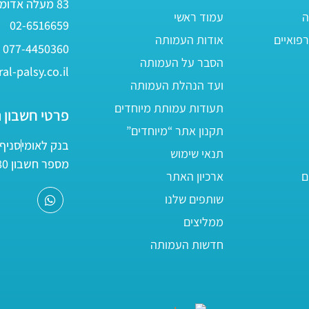
83 מעלה אדומים
ה
עמוד ראשי
02-6516659
פואיים
אודות העמותה
077-4450360
הסבר על העמותה
al-palsy.co.il
ועד הנהלת העמותה
תעודות עמותת מיוחדים
פרטי חשבון 
תקנון אתר “מיוחדים”
בנק לאומי
סניף 05
תנאי שימוש
מספר חשבון 161800/80
ם
ארכיון האתר
שותפים שלנו
ממליצים
חדשות העמותה