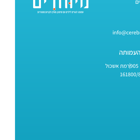
info@cerebr
העמותה
9
רמת אשכול