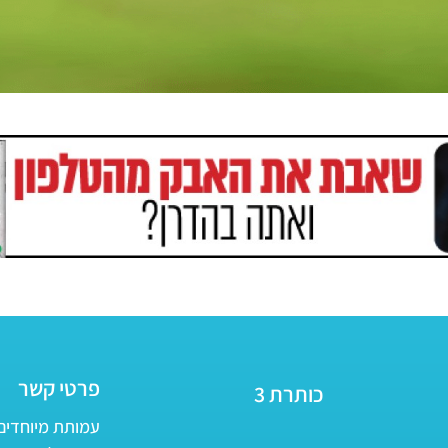
פרטי קשר
כותרת 3
עמותת מיוחדים - ע״ר 