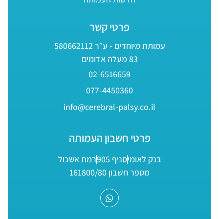
פרטי קשר
עמותת מיוחדים - ע״ר 580662112
83 מעלה אדומים
02-6516659
077-4450360
info@cerebral-palsy.co.il
פרטי חשבון העמותה
בנק לאומי
סניף 905
רמת אשכול
מספר חשבון 161800/80