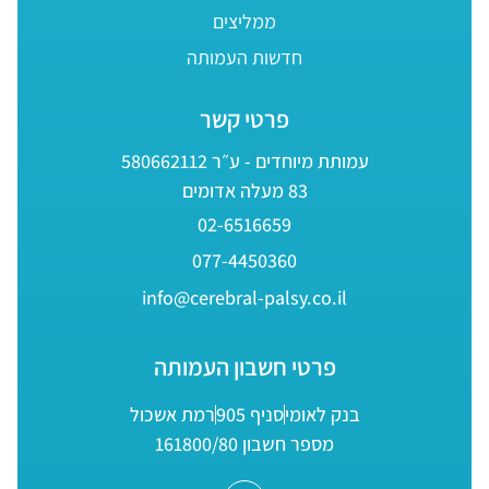
ממליצים
חדשות העמותה
פרטי קשר
עמותת מיוחדים - ע״ר 580662112
83 מעלה אדומים
02-6516659
077-4450360
info@cerebral-palsy.co.il
פרטי חשבון העמותה
בנק לאומי
סניף 905
רמת אשכול
מספר חשבון 161800/80