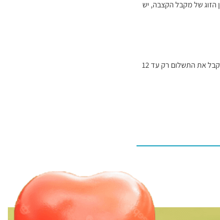
הזוג של מקבל הקצבה, יש
אם מגישים את הבקשה לתשלום התוספת בנפרד מהתביעה העיקרית לקצבת נכות, חשוב להגיש אותה בתוך 12 חודשים מיום תחילת הזכאות, שכן ניתן לקבל את התשלום רק עד 12