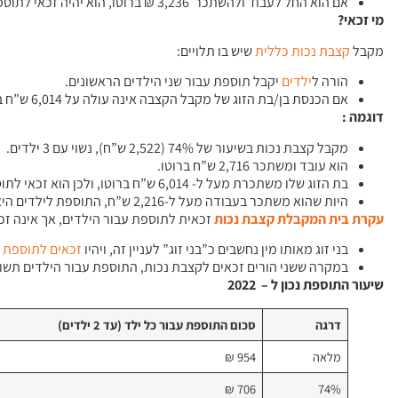
אם הוא החל לעבוד ולהשתכר 3,236 ₪ ברוטו, הוא יהיה זכאי לתוספת עבור בת זוג וילד בשיעור המלא.
מי זכאי?
מקבל
קצבת
נכות
כללית
שיש בו תלויים:
הורה ל
ילדים
יקבל תוספת עבור שני הילדים הראשונים.
אם הכנסת בן/בת הזוג של מקבל הקצבה אינה עולה על 6,014 ש”ח ברוטו (נכון ל-2022) ובן הזוג אינו מקבל קצבה אחרת, תשולם תוספת עבור בן/בת הזוג.
דוגמה :
מקבל קצבת נכות בשיעור של 74% (2,522 ש”ח), נשוי עם 3 ילדים.
הוא עובד ומשתכר 2,716 ש”ח ברוטו.
בת הזוג שלו משתכרת מעל ל- 6,014 ש”ח ברוטו, ולכן הוא זכאי לתוספת תלויים רק עבור שני ילדים.
היות שהוא משתכר בעבודה מעל ל-2,216 ש”ח, התוספת לילדים היא בשיעור המלא – 1,909 ש”ח (2 X‏ 954).
עקרת
בית
המקבלת
קצבת
נכות
זכאית לתוספת עבור הילדים, אך אינה זכא
בני זוג מאותו מין נחשבים כ”בני זוג” לעניין זה, ויהיו
זכאים
לתוספת
א
במקרה ששני הורים זכאים לקצבת נכות, התוספת עבור הילדים תשו
שיעור התוספת נכון ל – 2022
דרגה
סכום התוספת עבור כל ילד (עד 2 ילדים)
מלאה
954 ₪
706 ₪
74%