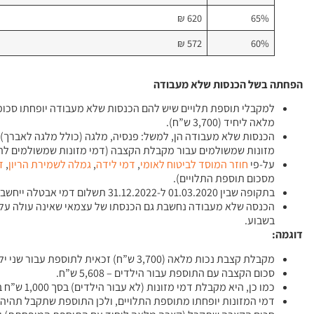
620 ₪
65%
572 ₪
60%
הפחתה בשל הכנסות שלא מעבודה
למקבלי תוספת תלויים שיש להם הכנסות שלא מעבודה יופחתו סכ
מלאה ליחיד (3,700 ש”ח).
הכנסות שלא מעבודה הן, למשל: פנסיה, מלגה (כולל מלגה לאברך),
מזונות שמשולמים עבור מקבלת הקצבה (דמי מזונות שמשולמים לה ע
על-פי
חוזר
המוסד
לביטוח
לאומי
,
דמי
לידה
,
גמלה
לשמירת
הריון
,
ד
מסכום תוספת התלויים).
בתקופה שבין 01.03.2020 ל-31.12.2022 תשלום דמי אבטלה ייחשב כהכנסה מעבודה
בשבוע.
דוגמה:
מקבלת קצבת נכות מלאה (3,700 ש”ח) זכאית לתוספת עבור שני ילדים (1,908 ש”ח).
סכום הקצבה עם התוספת עבור הילדים – 5,608 ש”ח.
כמו כן, היא מקבלת דמי מזונות (לא עבור הילדים) בסך 1,000 ש”ח בחודש.
דמי המזונות יופחתו מתוספת התלויים, ולכן התוספת שתקבל תהיה בסך 908