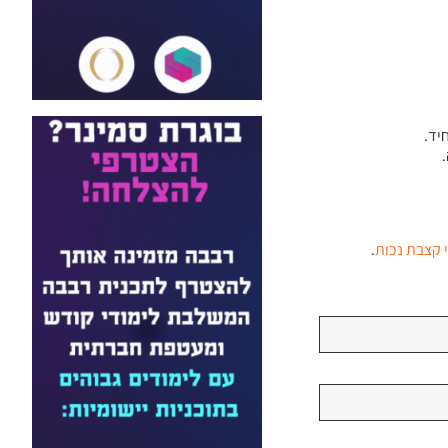
קצבת
נכות
.