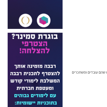
בלי קצבה עם דרגת אי כושר חלקית (60%, 65% או 74%) שלא עובדים, או שהם עובדים ומשתכרים