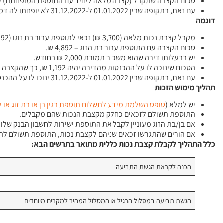
סכום הקצבה שתקבל (קצבה מלאה ליחיד עם התוספת המופחתת) יהיה 4,608 
עם זאת, בתקופה שבין 01.01.2022 ל-31.12.2022 לא יופחתו לה דמי המזונות מתוספת התלויים כי הם נמוכים מ-1,200 ₪.
דוגמה
מקבל קצבת נכות מלאה (3,700 ₪) זכאי לתוספת עבור בת זוגו (1,192 ₪.
סכום הקצבה עם התוספת עבור בת הזוג – 4,892 ₪.
יש בבעלותו דירה שהוא משכיר תמורת 2,000 ₪ בחודש.
הסכום שינוכה לו על ההכנסות מהדירה יהיה 1,192 ₪, כך שהקצבה שתשולם לאחר ההפחתה תהיה לפחות בסכום הקצבה המלאה שהוא מקבל כיחיד.
עם זאת, בתקופה שבין 01.01.2022 ל-31.12.2022 ינוכו לו על ההכנסות מהדירה 800 ₪ בלבד, כי משאירים עד 1,200 ₪ מההכנסות שלא מעבודה.
תהליך מימוש הזכות
יש למלא (
טופס
השלמת
מידע
לתשלום
תוספת
בגין
בן
או
בת
זוג
או
י
התוספת תשולם לזכאים כחלק מקצבת הנכות שהם מקבלים.
אם בן/בת הזוג מעוניין לקבל את התוספת ישירות לחשבון הבנק שלו,
אם הורים שהתגרשו זכאים שניהם לקצבת נכות, התוספת תשולם להו
כלל התהליך לקבלת קצבת נכות כללית מתואר בתרשים הבא:
הכנה לקראת הגשת התביעה
הגשת תביעה במסלול הרגיל או המסלול המהיר למקרים מיוחדים