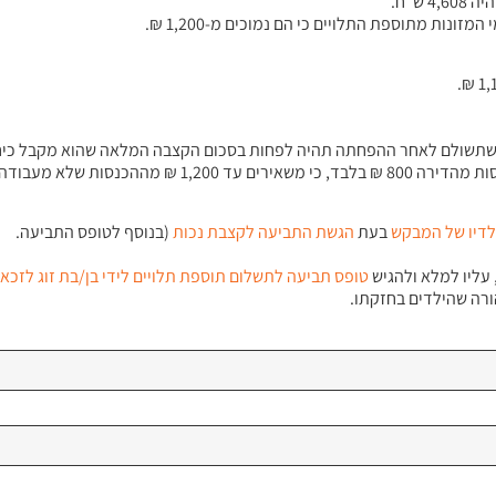
ש”ח.
לדיו
של
המבקש
בעת
הגשת
התביעה
לקצבת
נכות
(בנוסף לטופס התביעה.
 עליו למלא ולהגיש
טופס
תביעה
לתשלום
תוספת
תלויים
לידי
בן
/
בת
זוג
לזכאי
רה שהילדים בחזקתו.