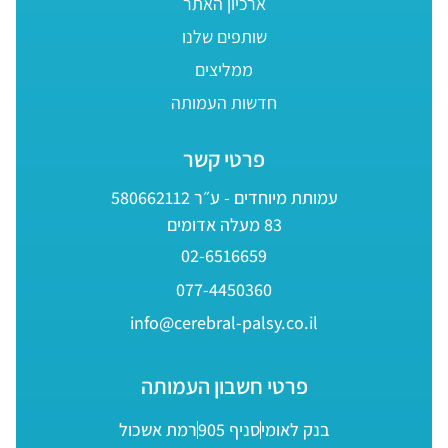
ארכיון האתר
שותפים שלנו
ממליצים
חדשות העמותה
פרטי קשר
עמותת מיוחדים - ע״ר 580662112
83 מעלה אדומים
02-6516659
077-4450360
info@cerebral-palsy.co.il
פרטי חשבון העמותה
בנק לאומי
סניף 905
רמת אשכול